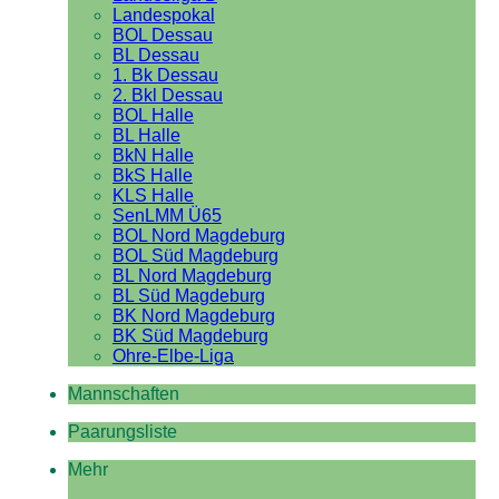
Landespokal
BOL Dessau
BL Dessau
1. Bk Dessau
2. Bkl Dessau
BOL Halle
BL Halle
BkN Halle
BkS Halle
KLS Halle
SenLMM Ü65
BOL Nord Magdeburg
BOL Süd Magdeburg
BL Nord Magdeburg
BL Süd Magdeburg
BK Nord Magdeburg
BK Süd Magdeburg
Ohre-Elbe-Liga
Mannschaften
Paarungsliste
Mehr