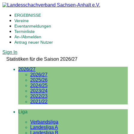
ERGEBNISSE
Vereine
Eventanmeldungen
Terminliste
An-/Abmelden
Antrag neuer Nutzer
Sign In
Statistiken für die Saison 2026/27
2026/27
2026/27
2025/26
2024/25
2023/24
2022/23
2021/22
Liga
Verbandsliga
Landesliga A
Landesliga B