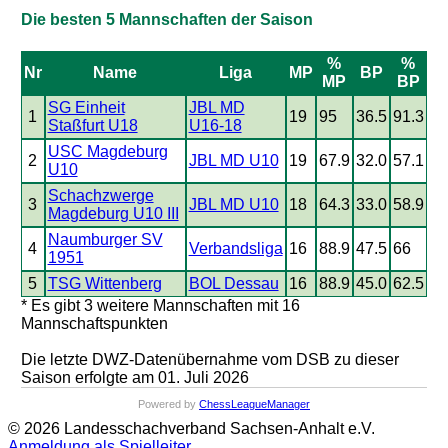
Die besten 5 Mannschaften der Saison
%
%
Nr
Name
Liga
MP
BP
MP
BP
SG Einheit
JBL MD
1
19
95
36.5
91.3
Staßfurt U18
U16-18
USC Magdeburg
2
JBL MD U10
19
67.9
32.0
57.1
U10
Schachzwerge
3
JBL MD U10
18
64.3
33.0
58.9
Magdeburg U10 III
Naumburger SV
4
Verbandsliga
16
88.9
47.5
66
1951
5
TSG Wittenberg
BOL Dessau
16
88.9
45.0
62.5
* Es gibt 3 weitere Mannschaften mit 16
Mannschaftspunkten
Die letzte DWZ-Datenübernahme vom DSB zu dieser
Saison erfolgte am 01. Juli 2026
Powered by
ChessLeagueManager
© 2026 Landesschachverband Sachsen-Anhalt e.V.
Anmeldung als Spielleiter