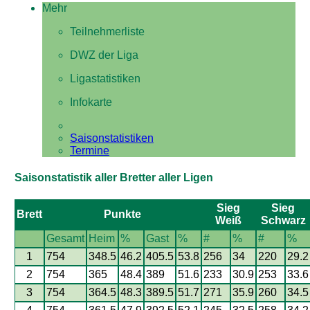
Mehr
Teilnehmerliste
DWZ der Liga
Ligastatistiken
Infokarte
Saisonstatistiken
Termine
Saisonstatistik aller Bretter aller Ligen
Sieg
Sieg
Brett
Punkte
Weiß
Schwarz
Gesamt
Heim
%
Gast
%
#
%
#
%
1
754
348.5
46.2
405.5
53.8
256
34
220
29.2
2
754
365
48.4
389
51.6
233
30.9
253
33.6
3
754
364.5
48.3
389.5
51.7
271
35.9
260
34.5