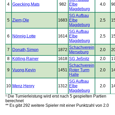
4
Goecking,Mats
982
Elbe
4.0
9
Magdeburg
SG Aufbau
5
Ziem,Ole
1683
Elbe
2.5
1
Magdeburg
SG Aufbau
6
Nönnig,Lotte
1614
Elbe
2.5
1
Magdeburg
Schachverein
7
Donath,Simon
1872
2.0
2
Merseburg
8
Kölling,Rainer
1618
SG Jeßnitz
2.0
1
Schachverein
9
Vuong,Kevin
1451
Roter Turm
2.0
1
Halle
SG Aufbau
10
Menz,Henry
1312
Elbe
2.0
1
Magdeburg
¹ Die Turnierleistung wird erst nach 5 gespielten Partien
berechnet
** Es gibt 292 weitere Spieler mit einer Punktzahl von 2.0