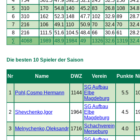
4
754
361.5
47.9
392.5
52.1
245
32.5
258
34.2
5
310
170
54.8
140
45.2
83
26.8
108
34.8
6
310
162
52.3
148
47.7
102
32.9
89
28.7
7
216
106
49.1
110
50.9
70
32.4
70
32.4
8
216
111.5
51.6
104.5
48.4
66
30.6
61
28.2
∑
4068
1989
48.9
1984
49
1326
32.6
1319
32.4
Die besten 10 Spieler der Saison
Nr
Name
DWZ
Verein
Punkte
N
SG Aufbau
1
Pohl,Cosmo Hermann
1144
Elbe
5.5
1
Magdeburg
SG Aufbau
2
Shevchenko,Igor
1964
Elbe
4.5
1
Magdeburg
Schachverein
3
Melnychenko,Oleksandr
1716
4.0
1
Merseburg
SG Aufbau