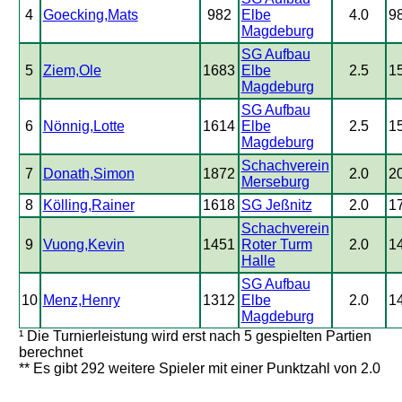
4
Goecking,Mats
982
Elbe
4.0
9
Magdeburg
SG Aufbau
5
Ziem,Ole
1683
Elbe
2.5
1
Magdeburg
SG Aufbau
6
Nönnig,Lotte
1614
Elbe
2.5
1
Magdeburg
Schachverein
7
Donath,Simon
1872
2.0
2
Merseburg
8
Kölling,Rainer
1618
SG Jeßnitz
2.0
1
Schachverein
9
Vuong,Kevin
1451
Roter Turm
2.0
1
Halle
SG Aufbau
10
Menz,Henry
1312
Elbe
2.0
1
Magdeburg
¹ Die Turnierleistung wird erst nach 5 gespielten Partien
berechnet
** Es gibt 292 weitere Spieler mit einer Punktzahl von 2.0