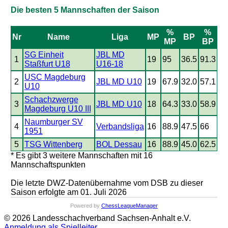
Die besten 5 Mannschaften der Saison
%
%
Nr
Name
Liga
MP
BP
MP
BP
SG Einheit
JBL MD
1
19
95
36.5
91.3
Staßfurt U18
U16-18
USC Magdeburg
2
JBL MD U10
19
67.9
32.0
57.1
U10
Schachzwerge
3
JBL MD U10
18
64.3
33.0
58.9
Magdeburg U10 III
Naumburger SV
4
Verbandsliga
16
88.9
47.5
66
1951
5
TSG Wittenberg
BOL Dessau
16
88.9
45.0
62.5
* Es gibt 3 weitere Mannschaften mit 16
Mannschaftspunkten
Die letzte DWZ-Datenübernahme vom DSB zu dieser
Saison erfolgte am 01. Juli 2026
Powered by
ChessLeagueManager
© 2026 Landesschachverband Sachsen-Anhalt e.V.
Anmeldung als Spielleiter