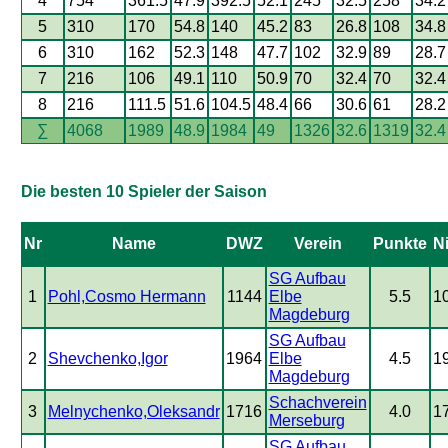
4
754
361.5
47.9
392.5
52.1
245
32.5
258
34.2
5
310
170
54.8
140
45.2
83
26.8
108
34.8
6
310
162
52.3
148
47.7
102
32.9
89
28.7
7
216
106
49.1
110
50.9
70
32.4
70
32.4
8
216
111.5
51.6
104.5
48.4
66
30.6
61
28.2
∑
4068
1989
48.9
1984
49
1326
32.6
1319
32.4
Die besten 10 Spieler der Saison
Nr
Name
DWZ
Verein
Punkte
N
SG Aufbau
1
Pohl,Cosmo Hermann
1144
Elbe
5.5
1
Magdeburg
SG Aufbau
2
Shevchenko,Igor
1964
Elbe
4.5
1
Magdeburg
Schachverein
3
Melnychenko,Oleksandr
1716
4.0
1
Merseburg
SG Aufbau