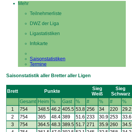
Mehr
Teilnehmerliste
DWZ der Liga
Ligastatistiken
Infokarte
Saisonstatistiken
Termine
Saisonstatistik aller Bretter aller Ligen
Sieg
Sieg
Brett
Punkte
Weiß
Schwarz
Gesamt
Heim
%
Gast
%
#
%
#
%
1
754
348.5
46.2
405.5
53.8
256
34
220
29.2
2
754
365
48.4
389
51.6
233
30.9
253
33.6
3
754
364.5
48.3
389.5
51.7
271
35.9
260
34.5