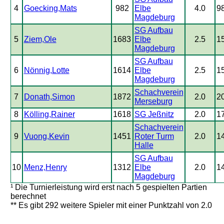
4
Goecking,Mats
982
Elbe
4.0
9
Magdeburg
SG Aufbau
5
Ziem,Ole
1683
Elbe
2.5
1
Magdeburg
SG Aufbau
6
Nönnig,Lotte
1614
Elbe
2.5
1
Magdeburg
Schachverein
7
Donath,Simon
1872
2.0
2
Merseburg
8
Kölling,Rainer
1618
SG Jeßnitz
2.0
1
Schachverein
9
Vuong,Kevin
1451
Roter Turm
2.0
1
Halle
SG Aufbau
10
Menz,Henry
1312
Elbe
2.0
1
Magdeburg
¹ Die Turnierleistung wird erst nach 5 gespielten Partien
berechnet
** Es gibt 292 weitere Spieler mit einer Punktzahl von 2.0