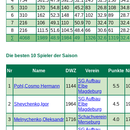
4
754
361.5
47.9
392.5
52.1
245
32.5
258
34.2
5
310
170
54.8
140
45.2
83
26.8
108
34.8
6
310
162
52.3
148
47.7
102
32.9
89
28.7
7
216
106
49.1
110
50.9
70
32.4
70
32.4
8
216
111.5
51.6
104.5
48.4
66
30.6
61
28.2
∑
4068
1989
48.9
1984
49
1326
32.6
1319
32.4
Die besten 10 Spieler der Saison
Nr
Name
DWZ
Verein
Punkte
N
SG Aufbau
1
Pohl,Cosmo Hermann
1144
Elbe
5.5
1
Magdeburg
SG Aufbau
2
Shevchenko,Igor
1964
Elbe
4.5
1
Magdeburg
Schachverein
3
Melnychenko,Oleksandr
1716
4.0
1
Merseburg
SG Aufbau