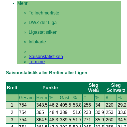
Mehr
Teilnehmerliste
DWZ der Liga
Ligastatistiken
Infokarte
Saisonstatistiken
Termine
Saisonstatistik aller Bretter aller Ligen
Sieg
Sieg
Brett
Punkte
Weiß
Schwarz
Gesamt
Heim
%
Gast
%
#
%
#
%
1
754
348.5
46.2
405.5
53.8
256
34
220
29.2
2
754
365
48.4
389
51.6
233
30.9
253
33.6
3
754
364.5
48.3
389.5
51.7
271
35.9
260
34.5