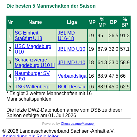
Die besten 5 Mannschaften der Saison
%
%
Nr
Name
Liga
MP
BP
MP
BP
SG Einheit
JBL MD
1
19
95
36.5
91.3
Staßfurt U18
U16-18
USC Magdeburg
2
JBL MD U10
19
67.9
32.0
57.1
U10
Schachzwerge
3
JBL MD U10
18
64.3
33.0
58.9
Magdeburg U10 III
Naumburger SV
4
Verbandsliga
16
88.9
47.5
66
1951
5
TSG Wittenberg
BOL Dessau
16
88.9
45.0
62.5
* Es gibt 3 weitere Mannschaften mit 16
Mannschaftspunkten
Die letzte DWZ-Datenübernahme vom DSB zu dieser
Saison erfolgte am 01. Juli 2026
Powered by
ChessLeagueManager
© 2026 Landesschachverband Sachsen-Anhalt e.V.
Anmeldung als Spielleiter