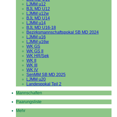
LJMM u12
BJL MD U12
LJMM u12w
BJL MD U14
LJMM u14
BJL MD U16-18
Bezirksmannschaftspokal SB MD 2024
LJMM u16
LJMM u16w
WK GS
WK GS II
WK HR/Sek
WK II
WK III
WK IV
SenMM SB MD 2025
LJMM u20
Landespokal Teil 2
Mannschaften
Paarungsliste
Mehr