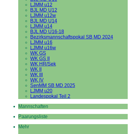
LJMM u12
BJL MD U12
LJMM u12w
BJL MD U14
LJMM u14
BJL MD U16-18
Bezirksmannschaftspokal SB MD 2024
LJMM u16
LJMM u16w
WK GS
WK GS II
WK HR/Sek
WK II
WK III
WK IV
SenMM SB MD 2025
LJMM u20
Landespokal Teil 2
Mannschaften
Paarungsliste
Mehr