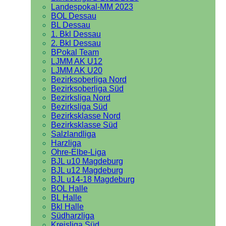
Landespokal-MM 2023
BOL Dessau
BL Dessau
1. Bkl Dessau
2. Bkl Dessau
BPokal Team
LJMM AK U12
LJMM AK U20
Bezirksoberliga Nord
Bezirksoberliga Süd
Bezirksliga Nord
Bezirksliga Süd
Bezirksklasse Nord
Bezirksklasse Süd
Salzlandliga
Harzliga
Ohre-Elbe-Liga
BJL u10 Magdeburg
BJL u12 Magdeburg
BJL u14-18 Magdeburg
BOL Halle
BL Halle
Bkl Halle
Südharzliga
Kreisliga Süd