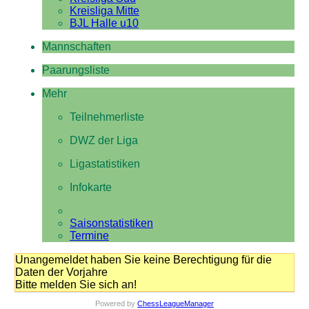
Kreisliga Mitte
BJL Halle u10
Mannschaften
Paarungsliste
Mehr
Teilnehmerliste
DWZ der Liga
Ligastatistiken
Infokarte
Saisonstatistiken
Termine
Unangemeldet haben Sie keine Berechtigung für die
Daten der Vorjahre
Bitte melden Sie sich an!
Powered by
ChessLeagueManager