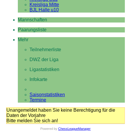
Kreisliga Mitte
BJL Halle u10
Mannschaften
Paarungsliste
Mehr
Teilnehmerliste
DWZ der Liga
Ligastatistiken
Infokarte
Saisonstatistiken
Termine
Unangemeldet haben Sie keine Berechtigung für die
Daten der Vorjahre
Bitte melden Sie sich an!
Powered by
ChessLeagueManager