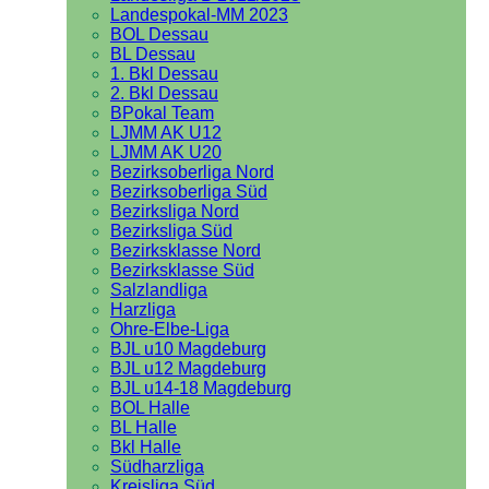
Landespokal-MM 2023
BOL Dessau
BL Dessau
1. Bkl Dessau
2. Bkl Dessau
BPokal Team
LJMM AK U12
LJMM AK U20
Bezirksoberliga Nord
Bezirksoberliga Süd
Bezirksliga Nord
Bezirksliga Süd
Bezirksklasse Nord
Bezirksklasse Süd
Salzlandliga
Harzliga
Ohre-Elbe-Liga
BJL u10 Magdeburg
BJL u12 Magdeburg
BJL u14-18 Magdeburg
BOL Halle
BL Halle
Bkl Halle
Südharzliga
Kreisliga Süd