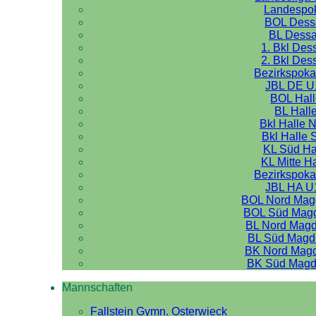
Landespo
BOL Dess
BL Dess
1. Bkl Des
2. Bkl Des
Bezirkspoka
JBL DE U
BOL Hal
BL Hall
Bkl Halle 
Bkl Halle 
KL Süd Ha
KL Mitte H
Bezirkspoka
JBL HA U
BOL Nord Mag
BOL Süd Mag
BL Nord Mag
BL Süd Magd
BK Nord Mag
BK Süd Magd
Mannschaften
Fallstein Gymn. Osterwieck