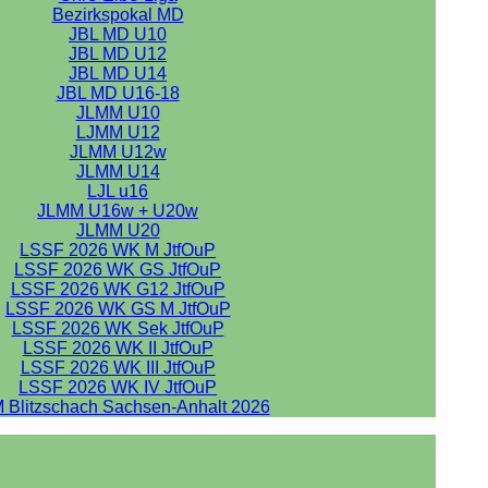
Bezirkspokal MD
JBL MD U10
JBL MD U12
JBL MD U14
JBL MD U16-18
JLMM U10
LJMM U12
JLMM U12w
JLMM U14
LJL u16
JLMM U16w + U20w
JLMM U20
LSSF 2026 WK M JtfOuP
LSSF 2026 WK GS JtfOuP
LSSF 2026 WK G12 JtfOuP
LSSF 2026 WK GS M JtfOuP
LSSF 2026 WK Sek JtfOuP
LSSF 2026 WK II JtfOuP
LSSF 2026 WK III JtfOuP
LSSF 2026 WK IV JtfOuP
 Blitzschach Sachsen-Anhalt 2026