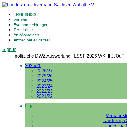
ERGEBNISSE
Vereine
Eventanmeldungen
Terminliste
An-/Abmelden
Antrag neuer Nutzer
Sign In
Inoffizielle DWZ Auswertung: LSSF 2026 WK III JtfOuP
2025/26
2026/27
2025/26
2024/25
2023/24
2022/23
2021/22
Liga
Verbandsl
Landesliga 
Landesliga 