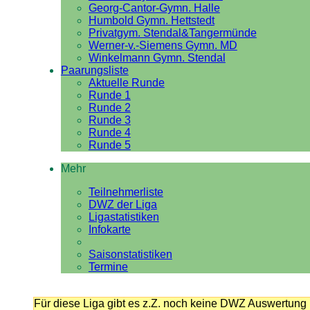
Georg-Cantor-Gymn. Halle
Humbold Gymn. Hettstedt
Privatgym. Stendal&Tangermünde
Werner-v.-Siemens Gymn. MD
Winkelmann Gymn. Stendal
Paarungsliste
Aktuelle Runde
Runde 1
Runde 2
Runde 3
Runde 4
Runde 5
Mehr
Teilnehmerliste
DWZ der Liga
Ligastatistiken
Infokarte
Saisonstatistiken
Termine
Für diese Liga gibt es z.Z. noch keine DWZ Auswertung 