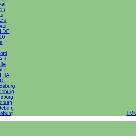
kal
au
au
sau
sau
l DE
10
le
e
Nord
Süd
lle
alle
l HA
10
deburg
deburg
deburg
eburg
deburg
eburg
LMM