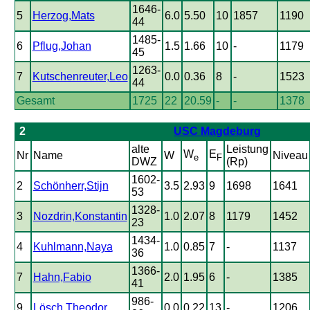
1646-
5
Herzog,Mats
6.0
5.50
10
1857
1190
44
1485-
6
Pflug,Johan
1.5
1.66
10
-
1179
45
1263-
7
Kutschenreuter,Leo
0.0
0.36
8
-
1523
44
Gesamt
1725
22
20.59
-
-
1378
2
USC Magdeburg
alte
Leistung
W
E
Nr
Name
W
Niveau
e
F
DWZ
(Rp)
1602-
2
Schönherr,Stijn
3.5
2.93
9
1698
1641
53
1328-
3
Nozdrin,Konstantin
1.0
2.07
8
1179
1452
23
1434-
4
Kuhlmann,Naya
1.0
0.85
7
-
1137
36
1366-
7
Hahn,Fabio
2.0
1.95
6
-
1385
41
986-
9
Lösch,Theodor
0.0
0.22
13
-
1206