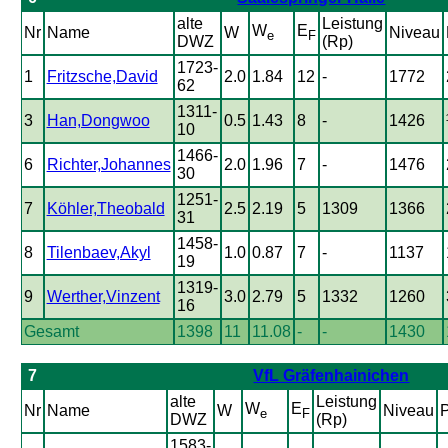
alte
Leistung
W
E
Nr
Name
W
Niveau
e
F
DWZ
(Rp)
1723-
1
Fritzsche,David
2.0
1.84
12
-
1772
62
1311-
3
Han,Dongwoo
0.5
1.43
8
-
1426
10
1466-
6
Richter,Johannes
2.0
1.96
7
-
1476
30
1251-
7
Köhler,Theobald
2.5
2.19
5
1309
1366
31
1458-
8
Tilenbaev,Akyl
1.0
0.87
7
-
1137
19
1319-
9
Werther,Vinzent
3.0
2.79
5
1332
1260
16
Gesamt
1398
11
11.08
-
-
1430
7
VfL Gräfenhainichen
alte
Leistung
W
E
Nr
Name
W
Niveau
P
e
F
DWZ
(Rp)
1583-