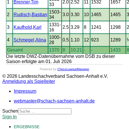
1
Brenner,Tim
2.0
2.52
11
1532
1657
2
33
1503-
2
Rudisch,Bastian
3.0
3.30
10
1465
1465
3
34
1331-
3
Kaufhold,Karl
2.5
3.29
8
1241
1298
2
16
1000-
4
Schmegel,Alina
0.5
1.10
12
923
1289
½
28
Gesamt
1370
8
10.21
-
-
1433
8
Die letzte DWZ-Datenübernahme vom DSB zu dieser
Saison erfolgte am 01. Juli 2026
Powered by
ChessLeagueManager
© 2026 Landesschachverband Sachsen-Anhalt e.V.
Anmeldung als Spielleiter
Impressum
webmaster@schach-sachsen-anhalt.de
Suchen
Sign In
ERGEBNISSE