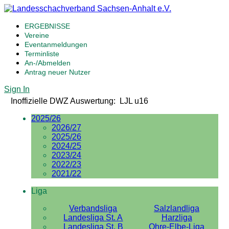
ERGEBNISSE
Vereine
Eventanmeldungen
Terminliste
An-/Abmelden
Antrag neuer Nutzer
Sign In
Inoffizielle DWZ Auswertung: LJL u16
2025/26
2026/27
2025/26
2024/25
2023/24
2022/23
2021/22
Liga
Verbandsliga
Salzlandliga
Landesliga St. A
Harzliga
Landesliga St. B
Ohre-Elbe-Liga