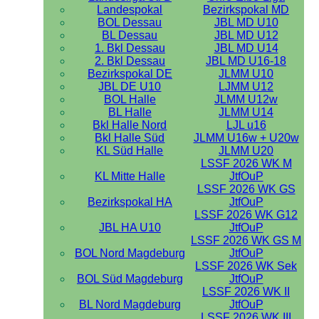
Landespokal
Bezirkspokal MD
BOL Dessau
JBL MD U10
BL Dessau
JBL MD U12
1. Bkl Dessau
JBL MD U14
2. Bkl Dessau
JBL MD U16-18
Bezirkspokal DE
JLMM U10
JBL DE U10
LJMM U12
BOL Halle
JLMM U12w
BL Halle
JLMM U14
Bkl Halle Nord
LJL u16
Bkl Halle Süd
JLMM U16w + U20w
KL Süd Halle
JLMM U20
LSSF 2026 WK M
KL Mitte Halle
JtfOuP
LSSF 2026 WK GS
Bezirkspokal HA
JtfOuP
LSSF 2026 WK G12
JBL HA U10
JtfOuP
LSSF 2026 WK GS M
BOL Nord Magdeburg
JtfOuP
LSSF 2026 WK Sek
BOL Süd Magdeburg
JtfOuP
LSSF 2026 WK II
BL Nord Magdeburg
JtfOuP
LSSF 2026 WK III