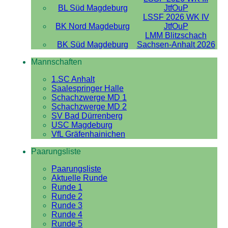
BL Süd Magdeburg
JtfOuP
LSSF 2026 WK IV
BK Nord Magdeburg
JtfOuP
LMM Blitzschach
BK Süd Magdeburg
Sachsen-Anhalt 2026
Mannschaften
1.SC Anhalt
Saalespringer Halle
Schachzwerge MD 1
Schachzwerge MD 2
SV Bad Dürrenberg
USC Magdeburg
VfL Gräfenhainichen
Paarungsliste
Paarungsliste
Aktuelle Runde
Runde 1
Runde 2
Runde 3
Runde 4
Runde 5