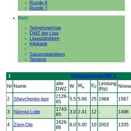
Runde 6
Runde 7
Mehr
Teilnehmerliste
DWZ der Liga
Ligastatistiken
Infokarte
Saisonstatistiken
Termine
1
Schachzwerge MD 2
alte
Leistung
W
E
Nr
Name
W
Nivea
e
F
DWZ
(Rp)
2126-
2
Shevchenko,Igor
5.5
5.66
25
1968
1567
65
1743-
3
Nönnig,Lotte
3.0
2.41
12
-
1498
85
1626-
4
Ziem,Ole
6.0
5.00
10
2002
1335
66