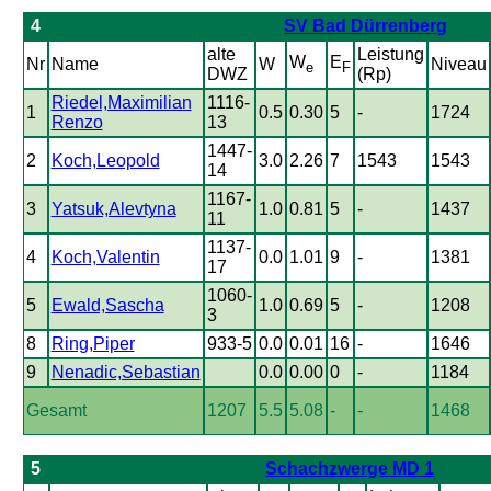
4
SV Bad Dürrenberg
alte
Leistung
W
E
Nr
Name
W
Niveau
e
F
DWZ
(Rp)
Riedel,Maximilian
1116-
1
0.5
0.30
5
-
1724
Renzo
13
1447-
2
Koch,Leopold
3.0
2.26
7
1543
1543
14
1167-
3
Yatsuk,Alevtyna
1.0
0.81
5
-
1437
11
1137-
4
Koch,Valentin
0.0
1.01
9
-
1381
17
1060-
5
Ewald,Sascha
1.0
0.69
5
-
1208
3
8
Ring,Piper
933-5
0.0
0.01
16
-
1646
9
Nenadic,Sebastian
0.0
0.00
0
-
1184
Gesamt
1207
5.5
5.08
-
-
1468
5
Schachzwerge MD 1