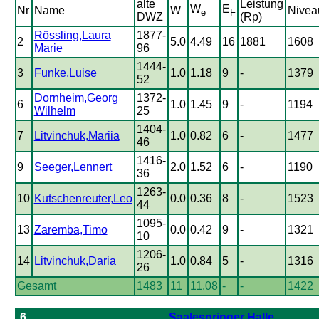
alte
Leistung
W
E
Nr
Name
W
Nivea
e
F
DWZ
(Rp)
Rössling,Laura
1877-
2
5.0
4.49
16
1881
1608
Marie
96
1444-
3
Funke,Luise
1.0
1.18
9
-
1379
52
Dornheim,Georg
1372-
6
1.0
1.45
9
-
1194
Wilhelm
25
1404-
7
Litvinchuk,Mariia
1.0
0.82
6
-
1477
46
1416-
9
Seeger,Lennert
2.0
1.52
6
-
1190
36
1263-
10
Kutschenreuter,Leo
0.0
0.36
8
-
1523
44
1095-
13
Zaremba,Timo
0.0
0.42
9
-
1321
10
1206-
14
Litvinchuk,Daria
1.0
0.84
5
-
1316
26
Gesamt
1483
11
11.08
-
-
1422
6
Saalespringer Halle