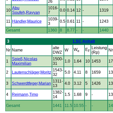
26
Abu
1016-
10
0.0
0.14
12
-
1319
Soufeh,Rayyan
7
1039-
11
Händler,Maurice
0.5
0.61
11
-
1243
3
Gesamt
1360
8
8.77
-
-
1440
3
1.SC Anhalt
alte
Leistung
W
E
Nr
Name
W
Ni
e
F
DWZ
(Rp)
Spieß,Nicolas
1500-
1
1.0
1.64
10
1453
17
Maximilian
31
1543-
2
Lautenschläger,Moritz
5.0
4.11
8
1659
13
32
1311-
3
Schwerdtfeger,Marian
4.0
3.12
5
1426
13
13
1382-
4
Reimann,Timo
1.5
1.68
9
-
13
14
Gesamt
1441
11.5
10.55
-
-
14