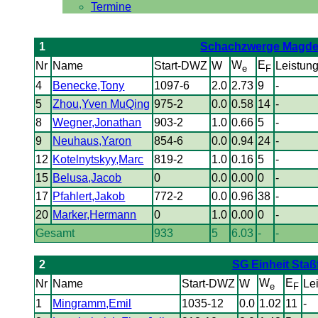
Termine
1
Schachzwerge Magde
W
E
Nr
Name
Start-DWZ
W
Leistung
e
F
4
Benecke,Tony
1097-6
2.0
2.73
9
-
5
Zhou,Yven MuQing
975-2
0.0
0.58
14
-
8
Wegner,Jonathan
903-2
1.0
0.66
5
-
9
Neuhaus,Yaron
854-6
0.0
0.94
24
-
12
Kotelnytskyy,Marc
819-2
1.0
0.16
5
-
15
Belusa,Jacob
0
0.0
0.00
0
-
17
Pfahlert,Jakob
772-2
0.0
0.96
38
-
20
Marker,Hermann
0
1.0
0.00
0
-
Gesamt
933
5
6.03
-
-
2
SG Einheit Staß
W
E
Nr
Name
Start-DWZ
W
Le
e
F
1
Mingramm,Emil
1035-12
0.0
1.02
11
-