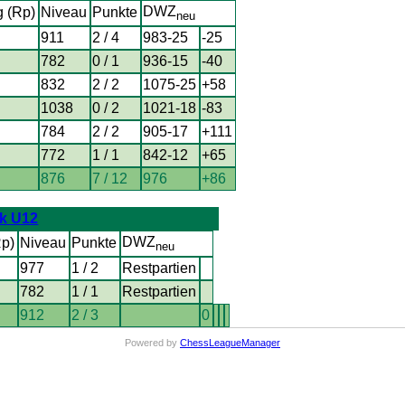
DWZ
g (Rp)
Niveau
Punkte
neu
911
2 / 4
983-25
-25
782
0 / 1
936-15
-40
832
2 / 2
1075-25
+58
1038
0 / 2
1021-18
-83
784
2 / 2
905-17
+111
772
1 / 1
842-12
+65
876
7 / 12
976
+86
k U12
DWZ
Rp)
Niveau
Punkte
neu
977
1 / 2
Restpartien
782
1 / 1
Restpartien
912
2 / 3
0
Powered by
ChessLeagueManager