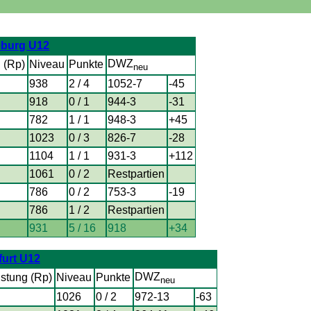
burg U12
DWZ
 (Rp)
Niveau
Punkte
neu
938
2 / 4
1052-7
-45
918
0 / 1
944-3
-31
782
1 / 1
948-3
+45
1023
0 / 3
826-7
-28
1104
1 / 1
931-3
+112
1061
0 / 2
Restpartien
786
0 / 2
753-3
-19
786
1 / 2
Restpartien
931
5 / 16
918
+34
furt U12
DWZ
istung (Rp)
Niveau
Punkte
neu
1026
0 / 2
972-13
-63