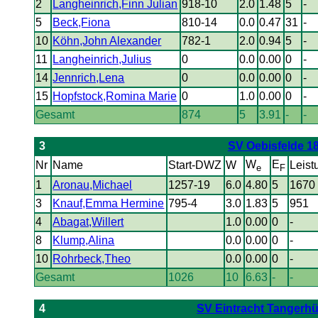
2
Langheinrich,Finn Julian
918-10
2.0
1.48
5
-
5
Beck,Fiona
810-14
0.0
0.47
31
-
10
Köhn,John Alexander
782-1
2.0
0.94
5
-
11
Langheinrich,Julius
0
0.0
0.00
0
-
14
Jennrich,Lena
0
0.0
0.00
0
-
15
Hopfstock,Romina Marie
0
1.0
0.00
0
-
Gesamt
874
5
3.91
-
-
3
SV Oebisfelde 1
W
E
Nr
Name
Start-DWZ
W
Leist
e
F
1
Aronau,Michael
1257-19
6.0
4.80
5
1670
3
Knauf,Emma Hermine
795-4
3.0
1.83
5
951
4
Abagat,Willert
1.0
0.00
0
-
8
Klump,Alina
0.0
0.00
0
-
10
Rohrbeck,Theo
0.0
0.00
0
-
Gesamt
1026
10
6.63
-
-
4
SV Eintracht Tangerhü