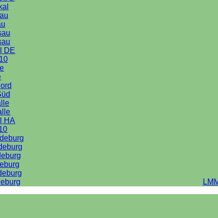
kal
au
au
sau
sau
l DE
10
le
e
Nord
Süd
lle
alle
l HA
10
deburg
deburg
deburg
eburg
deburg
eburg
LMM