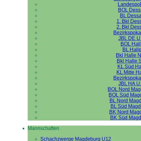
Landespo
BOL Dess
BL Dess
1. Bkl Des
2. Bkl Des
Bezirkspoka
JBL DE U
BOL Hal
BL Hall
Bkl Halle 
Bkl Halle 
KL Süd Ha
KL Mitte H
Bezirkspoka
JBL HA U
BOL Nord Mag
BOL Süd Mag
BL Nord Mag
BL Süd Magd
BK Nord Mag
BK Süd Magd
Mannschaften
Schachzwerge Magdeburg U12