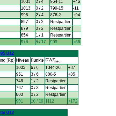
1031
2 / 4
964-11
+46
1013
0 / 2
799-15
-11
996
2 / 4
876-2
+94
897
0 / 2
Restpartien
879
0 / 2
Restpartien
854
1 / 1
Restpartien
976
5 / 17
909
+66
895 U12
DWZ
ung (Rp)
Niveau
Punkte
neu
1003
6 / 6
1344-20
+87
951
3 / 6
880-5
+85
746
1 / 2
Restpartien
767
0 / 3
Restpartien
800
0 / 2
Restpartien
901
10 / 19
1112
+172
tte U12