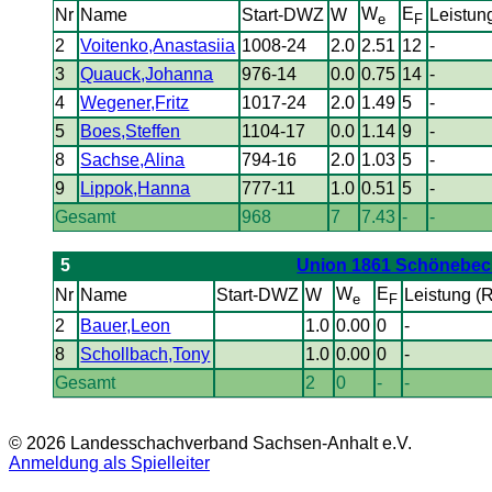
W
E
Nr
Name
Start-DWZ
W
Leistun
e
F
2
Voitenko,Anastasiia
1008-24
2.0
2.51
12
-
3
Quauck,Johanna
976-14
0.0
0.75
14
-
4
Wegener,Fritz
1017-24
2.0
1.49
5
-
5
Boes,Steffen
1104-17
0.0
1.14
9
-
8
Sachse,Alina
794-16
2.0
1.03
5
-
9
Lippok,Hanna
777-11
1.0
0.51
5
-
Gesamt
968
7
7.43
-
-
5
Union 1861 Schönebec
W
E
Nr
Name
Start-DWZ
W
Leistung (
e
F
2
Bauer,Leon
1.0
0.00
0
-
8
Schollbach,Tony
1.0
0.00
0
-
Gesamt
2
0
-
-
© 2026 Landesschachverband Sachsen-Anhalt e.V.
Anmeldung als Spielleiter