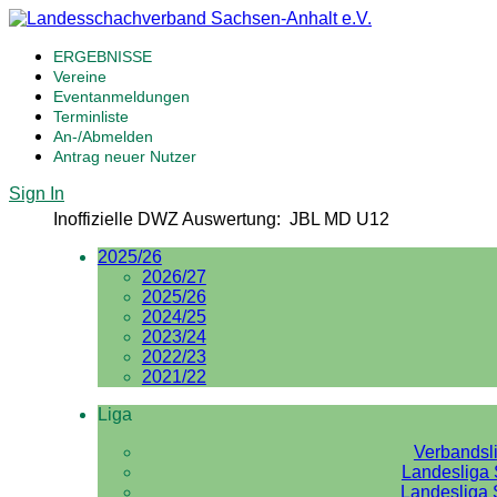
ERGEBNISSE
Vereine
Eventanmeldungen
Terminliste
An-/Abmelden
Antrag neuer Nutzer
Sign In
Inoffizielle DWZ Auswertung: JBL MD U12
2025/26
2026/27
2025/26
2024/25
2023/24
2022/23
2021/22
Liga
Verbandsl
Landesliga 
Landesliga 