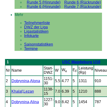
Runde 5 (Hinrunde)
Runde 6 (Rückrunde)
Runde 6 (Hinrunde)
Runde 7 (Rückrunde)
Mehr
Teilnehmerliste
DWZ der Liga
Ligastatistiken
Infokarte
Saisonstatistiken
Termine
1
USC Magdeburg U10
Start-
Leistung
W
E
Nr
Name
W
Niveau
e
F
DWZ
(Rp)
1151-
2
Dobrynina,Alona
5.5
4.77
5
1311
910
30
1138-
3
Khalaf,Lezan
7.0
6.39
5
1210
888
15
1227-
4
Dobrynina,Alina
9.0
8.42
5
1454
787
30