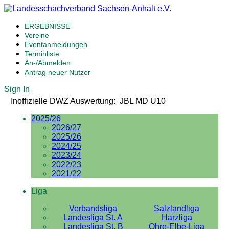
ERGEBNISSE
Vereine
Eventanmeldungen
Terminliste
An-/Abmelden
Antrag neuer Nutzer
Sign In
Inoffizielle DWZ Auswertung: JBL MD U10
2025/26
2026/27
2025/26
2024/25
2023/24
2022/23
2021/22
Liga
Verbandsliga
Salzlandliga
Landesliga St. A
Harzliga
Landesliga St. B
Ohre-Elbe-Liga