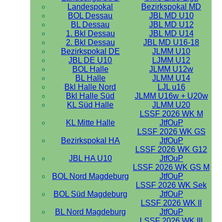
Landespokal
Bezirkspokal MD
BOL Dessau
JBL MD U10
BL Dessau
JBL MD U12
1. Bkl Dessau
JBL MD U14
2. Bkl Dessau
JBL MD U16-18
Bezirkspokal DE
JLMM U10
JBL DE U10
LJMM U12
BOL Halle
JLMM U12w
BL Halle
JLMM U14
Bkl Halle Nord
LJL u16
Bkl Halle Süd
JLMM U16w + U20w
KL Süd Halle
JLMM U20
LSSF 2026 WK M
KL Mitte Halle
JtfOuP
LSSF 2026 WK GS
Bezirkspokal HA
JtfOuP
LSSF 2026 WK G12
JBL HA U10
JtfOuP
LSSF 2026 WK GS M
BOL Nord Magdeburg
JtfOuP
LSSF 2026 WK Sek
BOL Süd Magdeburg
JtfOuP
LSSF 2026 WK II
BL Nord Magdeburg
JtfOuP
LSSF 2026 WK III