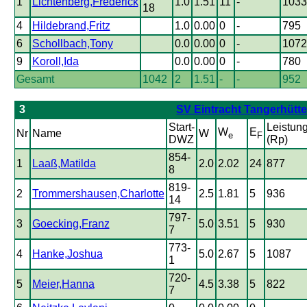
1
Lichtenberg,Frederick
1.0
1.51
11
-
1033
18
4
Hildebrand,Fritz
1.0
0.00
0
-
795
6
Schollbach,Tony
0.0
0.00
0
-
1072
9
Koroll,Ida
0.0
0.00
0
-
780
Gesamt
1042
2
1.51
-
-
952
3
SV Eintracht Tangerhütt
Start-
Leistun
W
E
Nr
Name
W
e
F
DWZ
(Rp)
854-
1
Laaß,Matilda
2.0
2.02
24
877
8
819-
2
Trommershausen,Charlotte
2.5
1.81
5
936
14
797-
3
Goecking,Franz
5.0
3.51
5
930
7
773-
4
Hanke,Joshua
5.0
2.67
5
1087
1
720-
5
Meier,Hanna
4.5
3.38
5
822
7