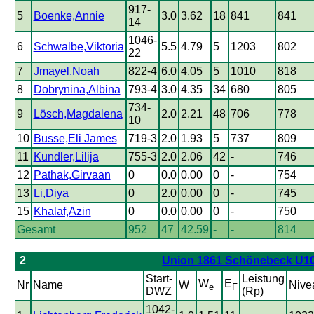
917-
5
Boenke,Annie
3.0
3.62
18
841
841
14
1046-
6
Schwalbe,Viktoria
5.5
4.79
5
1203
802
22
7
Jmayel,Noah
822-4
6.0
4.05
5
1010
818
8
Dobrynina,Albina
793-4
3.0
4.35
34
680
805
734-
9
Lösch,Magdalena
2.0
2.21
48
706
778
10
10
Busse,Eli James
719-3
2.0
1.93
5
737
809
11
Kundler,Lilija
755-3
2.0
2.06
42
-
746
12
Pathak,Girvaan
0
0.0
0.00
0
-
754
13
Li,Diya
0
2.0
0.00
0
-
745
15
Khalaf,Azin
0
0.0
0.00
0
-
750
Gesamt
952
47
42.59
-
-
814
2
Union 1861 Schönebeck U1
Start-
Leistung
W
E
Nr
Name
W
Nive
e
F
DWZ
(Rp)
1042-