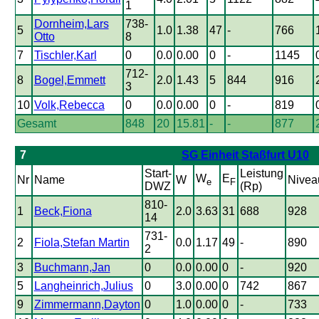
1
Dornheim,Lars
738-
5
1.0
1.38
47
-
766
Otto
8
7
Tischler,Karl
0
0.0
0.00
0
-
1145
712-
8
Bogel,Emmett
2.0
1.43
5
844
916
3
10
Volk,Rebecca
0
0.0
0.00
0
-
819
Gesamt
848
20
15.81
-
-
877
7
SG Einheit Staßfurt U10
Start-
Leistung
W
E
Nr
Name
W
Nivea
e
F
DWZ
(Rp)
810-
1
Beck,Fiona
2.0
3.63
31
688
928
14
731-
2
Fiola,Stefan Martin
0.0
1.17
49
-
890
2
3
Buchmann,Jan
0
0.0
0.00
0
-
920
5
Langheinrich,Julius
0
3.0
0.00
0
742
867
9
Zimmermann,Dayton
0
1.0
0.00
0
-
733