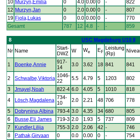
10
Murzyn,Emilia
0
4.0
0.00
0
-
822
12
Murzyn,Jan
0
2.0
0.00
0
-
807
19
Fiola,Lukas
0
0.0
0.00
0
-
770
Gesamt
787
12
4.8
-
-
859
8
USC Magdeburg U10 II
Start-
Leistung
W
E
Nr
Name
W
Nivea
e
F
DWZ
(Rp)
917-
1
Boenke,Annie
3.0
3.62
18
841
841
14
1046-
2
Schwalbe,Viktoria
5.5
4.79
5
1203
802
22
3
Jmayel,Noah
822-4
6.0
4.05
5
1010
818
734-
4
Lösch,Magdalena
2.0
2.21
48
706
778
10
5
Dobrynina,Albina
793-4
3.0
4.35
34
680
805
6
Busse,Eli James
719-3
2.0
1.93
5
737
809
7
Kundler,Lilija
755-3
2.0
2.06
42
-
746
8
Pathak,Girvaan
0
0.0
0.00
0
-
754