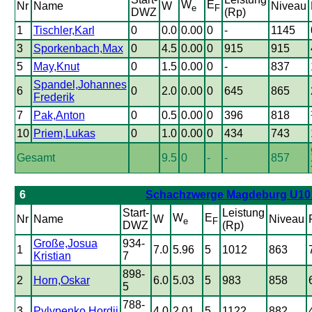
W
E
Nr
Name
W
Niveau
e
F
DWZ
(Rp)
1
Tischler,Karl
0
0.0
0.00
0
-
1145
3
Sporkenbach,Max
0
4.5
0.00
0
915
915
5
May,Knut
0
1.5
0.00
0
-
837
Spandel,Johannes
6
0
2.0
0.00
0
645
865
Frederik
7
Pak,Anton
0
0.5
0.00
0
396
818
10
Priem,Lukas
0
1.0
0.00
0
434
743
Gesamt
9.5
0
-
-
857
6
Schachzwerge Magdeburg U10 I
Start-
Leistung
W
E
Nr
Name
W
Niveau
e
F
DWZ
(Rp)
Große,Josua
934-
1
7.0
5.96
5
1012
863
Kristian
7
898-
2
Horn,Oskar
6.0
5.03
5
983
858
5
788-
3
Pylypenko,Hordii
4.0
2.01
5
1122
882