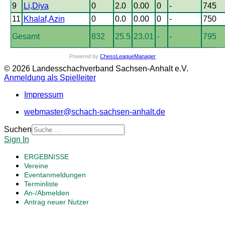
9
Li,Diya
0
2.0
0.00
0
-
745
11
Khalaf,Azin
0
0.0
0.00
0
-
750
Gesamt
832
25.5
23.01
-
-
795
Powered by
ChessLeagueManager
© 2026 Landesschachverband Sachsen-Anhalt e.V.
Anmeldung als Spielleiter
Impressum
webmaster@schach-sachsen-anhalt.de
Suchen
Sign In
ERGEBNISSE
Vereine
Eventanmeldungen
Terminliste
An-/Abmelden
Antrag neuer Nutzer