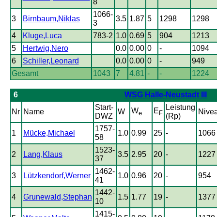
8
1066-
3
Birnbaum,Niklas
3.5
1.87
5
1298
1298
3
4
Kluge,Luca
783-2
1.0
0.69
5
904
1213
5
Hertwig,Nero
0.0
0.00
0
-
1094
6
Schiller,Leonard
0.0
0.00
0
-
949
Gesamt
1043
7
4.81
-
-
1224
6
WSG Halle-Neustadt III
Start-
Leistung
W
E
Nr
Name
W
Nive
e
F
DWZ
(Rp)
1757-
1
Mücke,Michael
1.0
0.99
25
-
1066
58
1523-
2
Lang,Klaus
3.5
2.95
20
-
1227
37
1462-
3
Lützkendorf,Werner
1.0
0.96
20
-
954
41
1442-
4
Grunewald,Stephan
1.5
1.77
19
-
1377
10
1415-