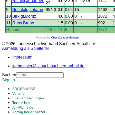
6
Richter,Johannes
5.0
2.30
5
1814
1147
5
22
9
Bechtold,Johann
954-3
0.0
0.04
15
-
1462
0
10
Birkigt,Moritz
4.0
0.00
0
-
1072
4
11
Ruhs,Bruno
1.5
0.00
0
-
902
1
Gesamt
1190
14
6
-
-
1172
1
Powered by
ChessLeagueManager
© 2026 Landesschachverband Sachsen-Anhalt e.V.
Anmeldung als Spielleiter
Impressum
webmaster@schach-sachsen-anhalt.de
Suchen
Sign In
ERGEBNISSE
Vereine
Eventanmeldungen
Terminliste
An-/Abmelden
Antrag neuer Nutzer