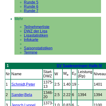
Runde 5
Runde 6
Runde 7
Mehr
Teilnehmerliste
DWZ der Liga
Ligastatistiken
Infokarte
Saisonstatistiken
Termine
1
SV Saalespringer Halle IV
Start-
Leistung
W
E
Nr
Name
W
Niveau
e
F
DWZ
(Rp)
1375-
1
Schmidt,Peter
2.5
1.40
19
-
1401
13
1346-
2
Sander,Bela
2.5
2.22
6
1394
1394
20
1373-
3
Jensch,Lyonel
1.0
0.83
6
-
1100