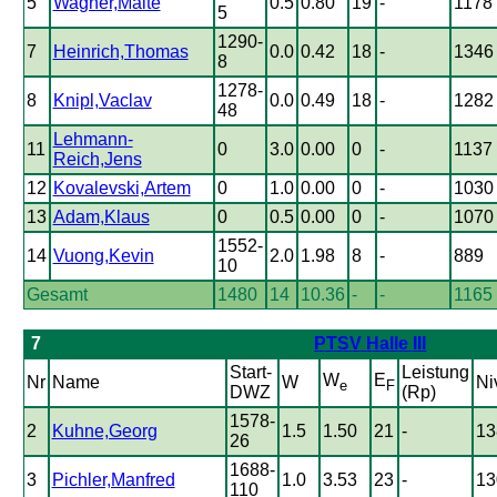
5
Wagner,Malte
0.5
0.80
19
-
1178
5
1290-
7
Heinrich,Thomas
0.0
0.42
18
-
1346
8
1278-
8
Knipl,Vaclav
0.0
0.49
18
-
1282
48
Lehmann-
11
0
3.0
0.00
0
-
1137
Reich,Jens
12
Kovalevski,Artem
0
1.0
0.00
0
-
1030
13
Adam,Klaus
0
0.5
0.00
0
-
1070
1552-
14
Vuong,Kevin
2.0
1.98
8
-
889
10
Gesamt
1480
14
10.36
-
-
1165
7
PTSV Halle III
Start-
Leistung
W
E
Nr
Name
W
Ni
e
F
DWZ
(Rp)
1578-
2
Kuhne,Georg
1.5
1.50
21
-
13
26
1688-
3
Pichler,Manfred
1.0
3.53
23
-
13
110