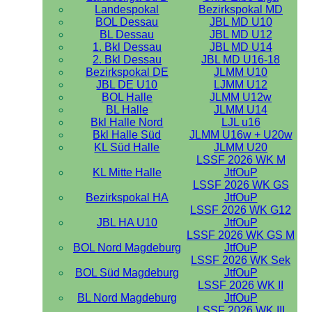
Landespokal
Bezirkspokal MD
BOL Dessau
JBL MD U10
BL Dessau
JBL MD U12
1. Bkl Dessau
JBL MD U14
2. Bkl Dessau
JBL MD U16-18
Bezirkspokal DE
JLMM U10
JBL DE U10
LJMM U12
BOL Halle
JLMM U12w
BL Halle
JLMM U14
Bkl Halle Nord
LJL u16
Bkl Halle Süd
JLMM U16w + U20w
KL Süd Halle
JLMM U20
LSSF 2026 WK M
KL Mitte Halle
JtfOuP
LSSF 2026 WK GS
Bezirkspokal HA
JtfOuP
LSSF 2026 WK G12
JBL HA U10
JtfOuP
LSSF 2026 WK GS M
BOL Nord Magdeburg
JtfOuP
LSSF 2026 WK Sek
BOL Süd Magdeburg
JtfOuP
LSSF 2026 WK II
BL Nord Magdeburg
JtfOuP
LSSF 2026 WK III