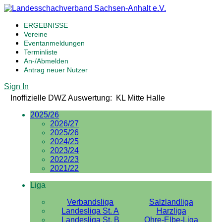
ERGEBNISSE
Vereine
Eventanmeldungen
Terminliste
An-/Abmelden
Antrag neuer Nutzer
Sign In
Inoffizielle DWZ Auswertung: KL Mitte Halle
2025/26
2026/27
2025/26
2024/25
2023/24
2022/23
2021/22
Liga
Verbandsliga
Salzlandliga
Landesliga St. A
Harzliga
Landesliga St. B
Ohre-Elbe-Liga