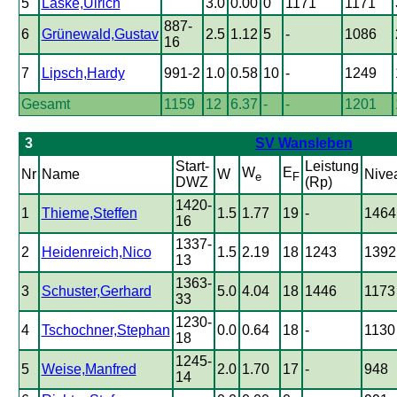
5
Laske,Ulrich
3.0
0.00
0
1171
1171
887-
6
Grünewald,Gustav
2.5
1.12
5
-
1086
16
7
Lipsch,Hardy
991-2
1.0
0.58
10
-
1249
Gesamt
1159
12
6.37
-
-
1201
3
SV Wansleben
Start-
Leistung
W
E
Nr
Name
W
Nive
e
F
DWZ
(Rp)
1420-
1
Thieme,Steffen
1.5
1.77
19
-
1464
16
1337-
2
Heidenreich,Nico
1.5
2.19
18
1243
1392
13
1363-
3
Schuster,Gerhard
5.0
4.04
18
1446
1173
33
1230-
4
Tschochner,Stephan
0.0
0.64
18
-
1130
18
1245-
5
Weise,Manfred
2.0
1.70
17
-
948
14