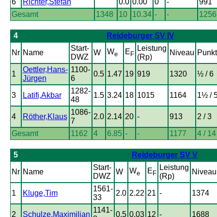
6
Richter,Stefan
0.0
0.00
0
-
991
Gesamt
1348
10
10.34
-
-
1256
4
Reideburger SV IV
Start-
Leistung
W
E
Nr
Name
W
Niveau
Punk
e
F
DWZ
(Rp)
Oettler,Hans-
1100-
1
0.5
1.47
19
919
1320
½ / 6
Jürgen
6
1282-
3
Latifi,Akbar
1.5
3.24
18
1015
1164
1½ / 
48
1086-
4
Röther,Klaus
2.0
2.14
20
-
913
2 / 3
7
Gesamt
1162
4
6.85
-
-
1177
4 / 14
5
Reideburger SV V
Start-
Leistung
W
E
Nr
Name
W
Niveau
e
F
DWZ
(Rp)
1561-
1
Kluge,Tim
2.0
2.22
21
-
1374
33
1141-
2
Schulze,Maximilian
0.5
0.03
12
-
1688