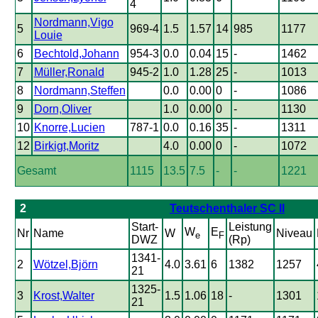
4
Nordmann,Vigo
5
969-4
1.5
1.57
14
985
1177
Louie
6
Bechtold,Johann
954-3
0.0
0.04
15
-
1462
7
Müller,Ronald
945-2
1.0
1.28
25
-
1013
8
Nordmann,Steffen
0.0
0.00
0
-
1086
9
Dorn,Oliver
1.0
0.00
0
-
1130
10
Knorre,Lucien
787-1
0.0
0.16
35
-
1311
12
Birkigt,Moritz
4.0
0.00
0
-
1072
Gesamt
1115
13.5
7.5
-
-
1221
2
Teutschenthaler SC II
Start-
Leistung
W
E
Nr
Name
W
Niveau
e
F
DWZ
(Rp)
1341-
2
Wötzel,Björn
4.0
3.61
6
1382
1257
21
1325-
3
Krost,Walter
1.5
1.06
18
-
1301
21