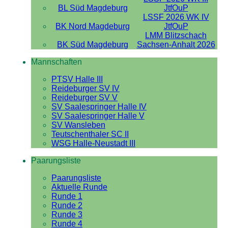
BL Süd Magdeburg
JtfOuP
LSSF 2026 WK IV
BK Nord Magdeburg
JtfOuP
LMM Blitzschach
BK Süd Magdeburg
Sachsen-Anhalt 2026
Mannschaften
PTSV Halle III
Reideburger SV IV
Reideburger SV V
SV Saalespringer Halle IV
SV Saalespringer Halle V
SV Wansleben
Teutschenthaler SC II
WSG Halle-Neustadt III
Paarungsliste
Paarungsliste
Aktuelle Runde
Runde 1
Runde 2
Runde 3
Runde 4