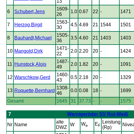
13
1609-
6
Schubert,Jens
1.0
0.67
22
-
1471
26
1563-
7
Herzog,Birgit
4.5
4.69
21
1544
1501
30
1505-
8
Bauhardt,Michael
3.5
4.60
21
1403
1403
36
1471-
10
Mangold,Dirk
2.0
2.20
20
-
1424
22
1487-
11
Hunstock,Alois
2.0
1.82
20
-
1091
49
1460-
12
Warschkow,Gerd
0.5
2.18
20
-
1329
43
1308-
13
Roquette,Bernhard
0.0
0.08
18
-
1699
46
Gesamt
1645
31
37.73
-
-
1575
7
Wernigeröder SV Rot-Weiß
alte
Leistung
W
E
Nr
Name
W
Nive
e
F
DWZ
(Rp)