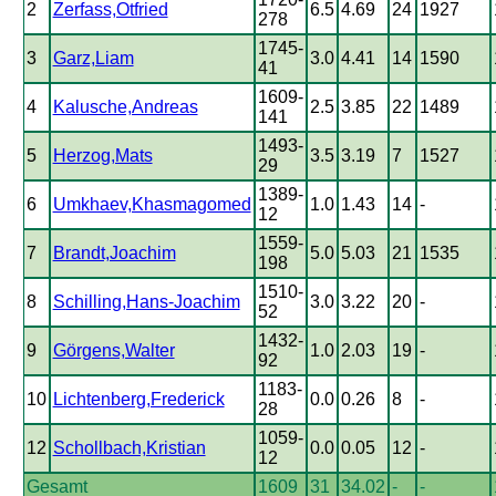
2
Zerfass,Otfried
6.5
4.69
24
1927
278
1745-
3
Garz,Liam
3.0
4.41
14
1590
41
1609-
4
Kalusche,Andreas
2.5
3.85
22
1489
141
1493-
5
Herzog,Mats
3.5
3.19
7
1527
29
1389-
6
Umkhaev,Khasmagomed
1.0
1.43
14
-
12
1559-
7
Brandt,Joachim
5.0
5.03
21
1535
198
1510-
8
Schilling,Hans-Joachim
3.0
3.22
20
-
52
1432-
9
Görgens,Walter
1.0
2.03
19
-
92
1183-
10
Lichtenberg,Frederick
0.0
0.26
8
-
28
1059-
12
Schollbach,Kristian
0.0
0.05
12
-
12
Gesamt
1609
31
34.02
-
-