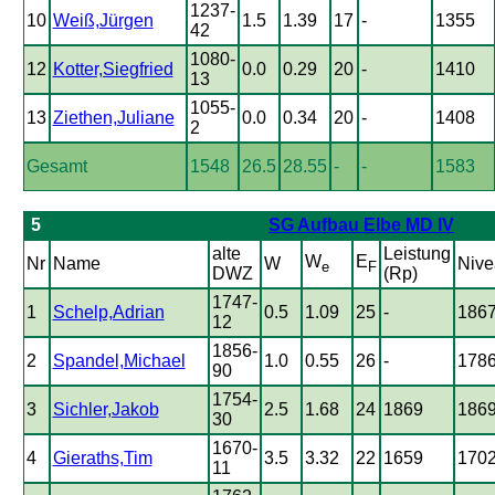
1237-
10
Weiß,Jürgen
1.5
1.39
17
-
1355
42
1080-
12
Kotter,Siegfried
0.0
0.29
20
-
1410
13
1055-
13
Ziethen,Juliane
0.0
0.34
20
-
1408
2
Gesamt
1548
26.5
28.55
-
-
1583
5
SG Aufbau Elbe MD IV
alte
Leistung
W
E
Nr
Name
W
Nive
e
F
DWZ
(Rp)
1747-
1
Schelp,Adrian
0.5
1.09
25
-
186
12
1856-
2
Spandel,Michael
1.0
0.55
26
-
178
90
1754-
3
Sichler,Jakob
2.5
1.68
24
1869
186
30
1670-
4
Gieraths,Tim
3.5
3.32
22
1659
170
11