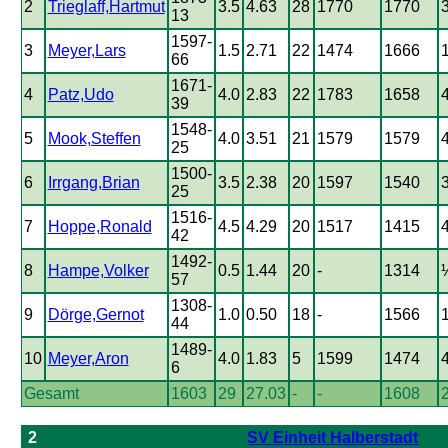
2
Trieglaff,Hartmut
3.5
4.63
28
1770
1770
3
13
1597-
3
Meyer,Lars
1.5
2.71
22
1474
1666
1
66
1671-
4
Patz,Udo
4.0
2.83
22
1783
1658
4
39
1548-
5
Mook,Steffen
4.0
3.51
21
1579
1579
4
25
1500-
6
Irrgang,Brian
3.5
2.38
20
1597
1540
3
25
1516-
7
Hoppe,Ronald
4.5
4.29
20
1517
1415
4
42
1492-
8
Hampe,Volker
0.5
1.44
20
-
1314
½
57
1308-
9
Dörge,Gernot
1.0
0.50
18
-
1566
1
44
1489-
10
Meyer,Aron
4.0
1.83
5
1599
1474
4
6
Gesamt
1603
29
27.03
-
-
1608
2
2
SV Einheit Halberstadt