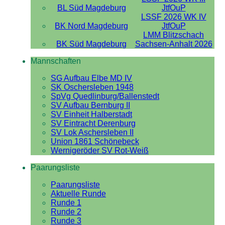
BL Süd Magdeburg
JtfOuP
LSSF 2026 WK IV
BK Nord Magdeburg
JtfOuP
LMM Blitzschach
BK Süd Magdeburg
Sachsen-Anhalt 2026
Mannschaften
SG Aufbau Elbe MD IV
SK Oschersleben 1948
SpVg Quedlinburg/Ballenstedt
SV Aufbau Bernburg II
SV Einheit Halberstadt
SV Eintracht Derenburg
SV Lok Aschersleben II
Union 1861 Schönebeck
Wernigeröder SV Rot-Weiß
Paarungsliste
Paarungsliste
Aktuelle Runde
Runde 1
Runde 2
Runde 3