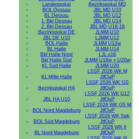
Landespokal
Bezirkspokal MD
BOL Dessau
JBL MD U10
BL Dessau
JBL MD U12
1. Bkl Dessau
JBL MD U14
2. Bkl Dessau
JBL MD U16-18
Bezirkspokal DE
JLMM U10
JBL DE U10
LJMM U12
BOL Halle
JLMM U12w
BL Halle
JLMM U14
Bkl Halle Nord
LJL u16
Bkl Halle Süd
JLMM U16w + U20w
KL Süd Halle
JLMM U20
LSSF 2026 WK M
KL Mitte Halle
JtfOuP
LSSF 2026 WK GS
Bezirkspokal HA
JtfOuP
LSSF 2026 WK G12
JBL HA U10
JtfOuP
LSSF 2026 WK GS M
BOL Nord Magdeburg
JtfOuP
LSSF 2026 WK Sek
BOL Süd Magdeburg
JtfOuP
LSSF 2026 WK II
BL Nord Magdeburg
JtfOuP
LSSF 2026 WK III