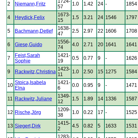
1724-
2
Niemann,Fritz
1.0
1.42
24
-
1854
57
1673-
4
Heydick,Felix
1.5
3.21
24
1546
1797
15
1638-
5
Bachmann,Detlef
2.5
2.97
22
1606
1708
47
1556-
6
Giese,Guido
4.0
2.71
20
1641
1641
74
Feist,Sarah
1421-
7
0.5
0.77
9
-
1626
Sophie
19
1423-
9
Rackwitz,Christina
1.0
2.50
15
1275
1584
11
Stoica,Isabela
1421-
10
0.0
0.95
9
-
1471
Elna
6
1349-
11
Rackwitz,Juliane
1.5
1.89
14
1336
1587
12
1209-
12
Rische,Jörg
1.0
0.22
17
-
1525
38
1415-
13
Siegert,Dirk
4.5
0.82
5
1633
1531
2
1283-