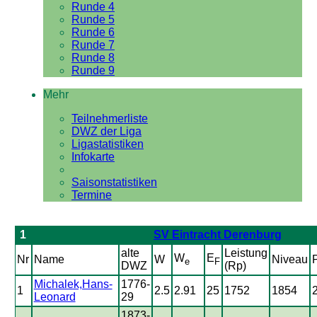
Runde 4
Runde 5
Runde 6
Runde 7
Runde 8
Runde 9
Mehr
Teilnehmerliste
DWZ der Liga
Ligastatistiken
Infokarte
Saisonstatistiken
Termine
1
SV Eintracht Derenburg
alte
Leistung
W
E
Nr
Name
W
Niveau
e
F
DWZ
(Rp)
Michalek,Hans-
1776-
1
2.5
2.91
25
1752
1854
2
Leonard
29
1873-