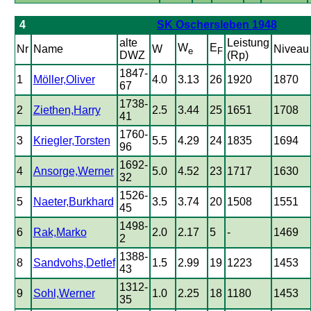
4
SK Oschersleben 1948
alte
Leistung
W
E
Nr
Name
W
Niveau
e
F
DWZ
(Rp)
1847-
1
Möller,Oliver
4.0
3.13
26
1920
1870
67
1738-
2
Ziethen,Harry
2.5
3.44
25
1651
1708
41
1760-
3
Kriegler,Torsten
5.5
4.29
24
1835
1694
96
1692-
4
Ansorge,Werner
5.0
4.52
23
1717
1630
32
1526-
5
Naeter,Burkhard
3.5
3.74
20
1508
1551
45
1498-
6
Rak,Marko
2.0
2.17
5
-
1469
2
1388-
8
Sandvohs,Detlef
1.5
2.99
19
1223
1453
43
1312-
9
Sohl,Werner
1.0
2.25
18
1180
1453
35