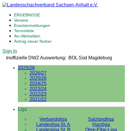
ERGEBNISSE
Vereine
Eventanmeldungen
Terminliste
An-/Abmelden
Antrag neuer Nutzer
Sign In
Inoffizielle DWZ Auswertung: BOL Süd Magdeburg
2025/26
2026/27
2025/26
2024/25
2023/24
2022/23
2021/22
Liga
Verbandsliga
Salzlandliga
Landesliga St. A
Harzliga
Landesliga St. B
Ohre-Elbe-Liga