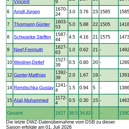
Vincent
9
1670-
6
Arndt,Jürgen
3.0
3.76
23
1585
158
24
1603-
7
Thormann,Günter
5.0
5.88
22
1505
141
53
1587-
8
Schwanke,Steffen
4.5
4.16
21
1575
147
44
1627-
9
Neef,Freimuth
1.0
0.62
21
-
149
63
1527-
10
Weidner,Detlef
0.5
0.80
20
-
128
39
1392-
12
Ganter,Matthias
2.0
1.67
19
-
139
39
1241-
14
Remitschka,Gustav
1.5
0.94
5
-
138
4
1172-
15
Alali,Muhammed
0.5
0.30
15
-
146
4
Gesamt
1627
38.5
34.62
-
-
159
Die letzte DWZ-Datenübernahme vom DSB zu dieser
Saison erfolgte am 01. Juli 2026