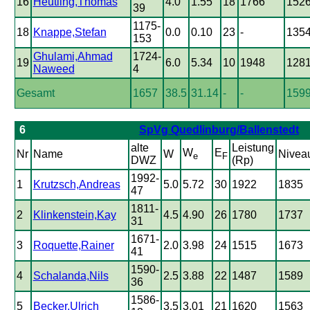
16
Heutling,Thomas
4.0
1.55
18
1766
152
39
1175-
18
Knappe,Stefan
0.0
0.10
23
-
135
153
Ghulami,Ahmad
1724-
19
6.0
5.34
10
1948
128
Naweed
4
Gesamt
1657
38.5
31.14
-
-
159
6
SpVg Quedlinburg/Ballenstedt
alte
Leistung
W
E
Nr
Name
W
Nivea
e
F
DWZ
(Rp)
1992-
1
Krutzsch,Andreas
5.0
5.72
30
1922
1835
47
1811-
2
Klinkenstein,Kay
4.5
4.90
26
1780
1737
31
1671-
3
Roquette,Rainer
2.0
3.98
24
1515
1673
41
1590-
4
Schalanda,Nils
2.5
3.88
22
1487
1589
36
1586-
5
Becker,Ulrich
3.5
3.01
21
1620
1563