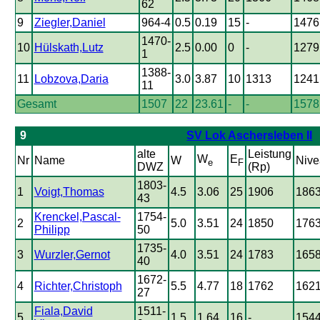
62
9
Ziegler,Daniel
964-4
0.5
0.19
15
-
1476
1470-
10
Hülskath,Lutz
2.5
0.00
0
-
1279
1
1388-
11
Lobzova,Daria
3.0
3.87
10
1313
1241
11
Gesamt
1507
22
23.61
-
-
1578
9
SV Lok Aschersleben II
alte
Leistung
W
E
Nr
Name
W
Nive
e
F
DWZ
(Rp)
1803-
1
Voigt,Thomas
4.5
3.06
25
1906
186
43
Krenckel,Pascal-
1754-
2
5.0
3.51
24
1850
176
Philipp
50
1735-
3
Wurzler,Gernot
4.0
3.51
24
1783
165
40
1672-
4
Richter,Christoph
5.5
4.77
18
1762
162
27
Fiala,David
1511-
5
1.5
1.64
16
-
154