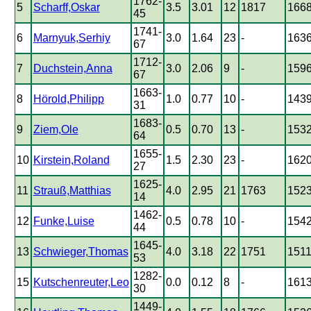
1762-
5
Scharff,Oskar
3.5
3.01
12
1817
166
45
1741-
6
Marnyuk,Serhiy
3.0
1.64
23
-
163
67
1712-
7
Duchstein,Anna
3.0
2.06
9
-
159
67
1663-
8
Hörold,Philipp
1.0
0.77
10
-
143
31
1683-
9
Ziem,Ole
0.5
0.70
13
-
153
64
1655-
10
Kirstein,Roland
1.5
2.30
23
-
162
27
1625-
11
Strauß,Matthias
4.0
2.95
21
1763
152
14
1462-
12
Funke,Luise
0.5
0.78
10
-
154
44
1645-
13
Schwieger,Thomas
4.0
3.18
22
1751
151
53
1282-
15
Kutschenreuter,Leo
0.0
0.12
8
-
161
30
1449-