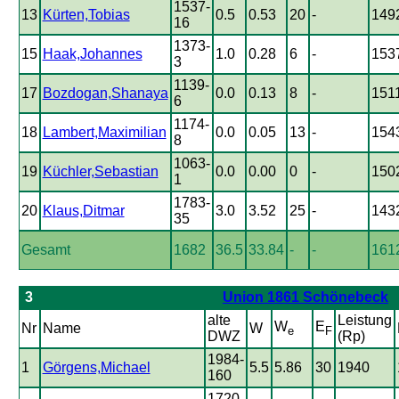
1537-
13
Kürten,Tobias
0.5
0.53
20
-
149
16
1373-
15
Haak,Johannes
1.0
0.28
6
-
153
3
1139-
17
Bozdogan,Shanaya
0.0
0.13
8
-
151
6
1174-
18
Lambert,Maximilian
0.0
0.05
13
-
154
8
1063-
19
Küchler,Sebastian
0.0
0.00
0
-
150
1
1783-
20
Klaus,Ditmar
3.0
3.52
25
-
143
35
Gesamt
1682
36.5
33.84
-
-
161
3
Union 1861 Schönebeck
alte
Leistung
W
E
Nr
Name
W
e
F
DWZ
(Rp)
1984-
1
Görgens,Michael
5.5
5.86
30
1940
160
1720-