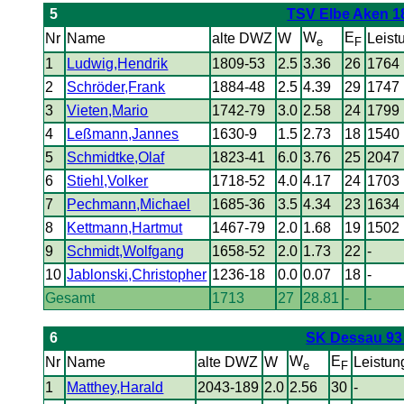
5
TSV Elbe Aken 1
W
E
Nr
Name
alte DWZ
W
Leist
e
F
1
Ludwig,Hendrik
1809-53
2.5
3.36
26
1764
2
Schröder,Frank
1884-48
2.5
4.39
29
1747
3
Vieten,Mario
1742-79
3.0
2.58
24
1799
4
Leßmann,Jannes
1630-9
1.5
2.73
18
1540
5
Schmidtke,Olaf
1823-41
6.0
3.76
25
2047
6
Stiehl,Volker
1718-52
4.0
4.17
24
1703
7
Pechmann,Michael
1685-36
3.5
4.34
23
1634
8
Kettmann,Hartmut
1467-79
2.0
1.68
19
1502
9
Schmidt,Wolfgang
1658-52
2.0
1.73
22
-
10
Jablonski,Christopher
1236-18
0.0
0.07
18
-
Gesamt
1713
27
28.81
-
-
6
SK Dessau 93 
W
E
Nr
Name
alte DWZ
W
Leistun
e
F
1
Matthey,Harald
2043-189
2.0
2.56
30
-