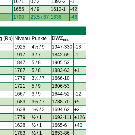
1671
0 / 2
1392-2
-1
1655
4 / 9
1612-1
-42
1790
23.5 / 67
1636
-46
DWZ
g (Rp)
Niveau
Punkte
neu
1925
4½ / 9
1947-330
-13
1917
3 / 7
1842-69
-1
1847
5 / 8
1905-52
1787
5 / 8
1883-63
+1
1779
3½ / 7
1666-10
1721
5 / 9
1806-53
1667
3 / 9
1644-52
-12
1683
3½ / 7
1788-70
+5
1638
1½ / 3
1694-62
+21
1779
½ / 1
1692-111
+126
1628
½ / 1
1665-6
+40
1783
½ / 1
1653-86