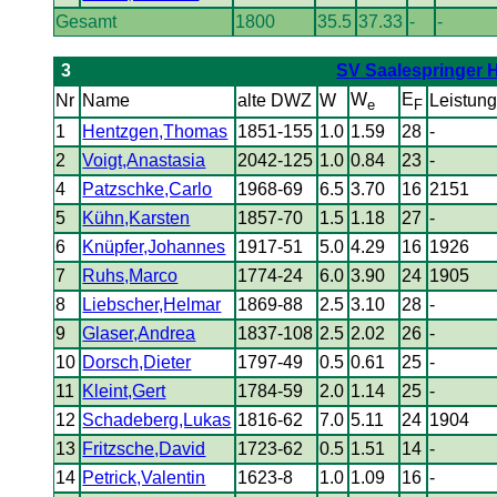
Gesamt
1800
35.5
37.33
-
-
3
SV Saalespringer Ha
W
E
Nr
Name
alte DWZ
W
Leistung
e
F
1
Hentzgen,Thomas
1851-155
1.0
1.59
28
-
2
Voigt,Anastasia
2042-125
1.0
0.84
23
-
4
Patzschke,Carlo
1968-69
6.5
3.70
16
2151
5
Kühn,Karsten
1857-70
1.5
1.18
27
-
6
Knüpfer,Johannes
1917-51
5.0
4.29
16
1926
7
Ruhs,Marco
1774-24
6.0
3.90
24
1905
8
Liebscher,Helmar
1869-88
2.5
3.10
28
-
9
Glaser,Andrea
1837-108
2.5
2.02
26
-
10
Dorsch,Dieter
1797-49
0.5
0.61
25
-
11
Kleint,Gert
1784-59
2.0
1.14
25
-
12
Schadeberg,Lukas
1816-62
7.0
5.11
24
1904
13
Fritzsche,David
1723-62
0.5
1.51
14
-
14
Petrick,Valentin
1623-8
1.0
1.09
16
-