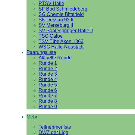
PTSV Halle
SF Bad Schmiedeberg
SG Chemie Bitterfeld
SK Dessau 93 II
SV Merseburg II
SV Saalespringer Halle II
TSG Calbe
TSV Elbe Aken 1863
WSG Halle-Neustadt
Paarungsliste
Aktuelle Runde
Runde 1
Runde 2
Runde 3
Runde 4
Runde 5
Runde 6
Runde 7
Runde 8
Runde 9
Mehr
Teilnehmerliste
DWZ der Liga