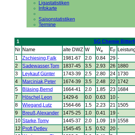
Ligastatistiken
Infokarte
Saisonstatistiken
Termine
1
SG Chemie Bitterf
W
E
Nr
Name
alte DWZ
W
Leistun
e
F
1
Zschiesing,Falk
1981-67
2.0
0.84
29
-
2
Sadewasser,Tom
1837-45
3.5
2.93
26
1880
3
Leykauf,Günter
1743-39
2.5
2.80
24
1730
4
Marciniak,Peter
1674-39
3.5
2.48
22
1742
5
Bläsing,Bernd
1664-41
2.0
1.85
23
1684
7
Höschel,Leon
1429-6
0.0
0.63
10
-
8
Wiegand,Lutz
1564-66
1.5
2.23
21
1505
9
Breuß,Alexander
1475-25
1.0
0.41
19
-
10
Starke,Tomy
1445-37
2.0
1.09
19
1558
12
Proft,Detlev
1545-45
1.5
0.52
20
-