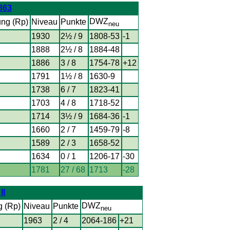
863
DWZ
ung (Rp)
Niveau
Punkte
neu
1930
2½ / 9
1808-53
-1
1888
2½ / 8
1884-48
1886
3 / 8
1754-78
+12
1791
1½ / 8
1630-9
1738
6 / 7
1823-41
1703
4 / 8
1718-52
1714
3½ / 9
1684-36
-1
1660
2 / 7
1459-79
-8
1589
2 / 3
1658-52
1634
0 / 1
1206-17
-30
1781
27 / 68
1713
-28
II
DWZ
g (Rp)
Niveau
Punkte
neu
1963
2 / 4
2064-186
+21