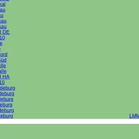
kal
au
au
sau
sau
l DE
10
le
e
Nord
Süd
lle
alle
l HA
10
deburg
deburg
deburg
eburg
deburg
eburg
LMM