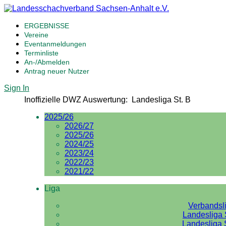
ERGEBNISSE
Vereine
Eventanmeldungen
Terminliste
An-/Abmelden
Antrag neuer Nutzer
Sign In
Inoffizielle DWZ Auswertung: Landesliga St. B
2025/26
2026/27
2025/26
2024/25
2023/24
2022/23
2021/22
Liga
Verbandsl
Landesliga 
Landesliga 