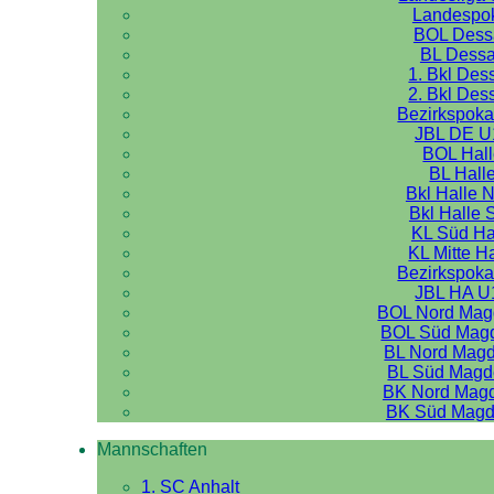
Landespo
BOL Dess
BL Dess
1. Bkl Des
2. Bkl Des
Bezirkspoka
JBL DE U
BOL Hal
BL Hall
Bkl Halle 
Bkl Halle 
KL Süd Ha
KL Mitte H
Bezirkspoka
JBL HA U
BOL Nord Mag
BOL Süd Mag
BL Nord Mag
BL Süd Magd
BK Nord Mag
BK Süd Magd
Mannschaften
1. SC Anhalt