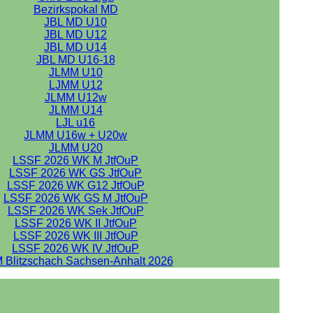
Bezirkspokal MD
JBL MD U10
JBL MD U12
JBL MD U14
JBL MD U16-18
JLMM U10
LJMM U12
JLMM U12w
JLMM U14
LJL u16
JLMM U16w + U20w
JLMM U20
LSSF 2026 WK M JtfOuP
LSSF 2026 WK GS JtfOuP
LSSF 2026 WK G12 JtfOuP
LSSF 2026 WK GS M JtfOuP
LSSF 2026 WK Sek JtfOuP
LSSF 2026 WK II JtfOuP
LSSF 2026 WK III JtfOuP
LSSF 2026 WK IV JtfOuP
 Blitzschach Sachsen-Anhalt 2026