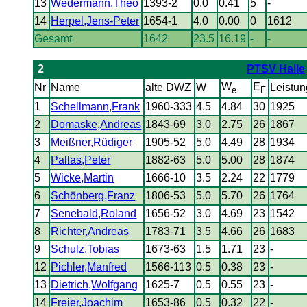
13
Wedermann,Theo
1393-2
0.0
0.41
5
-
14
Herpel,Jens-Peter
1654-1
4.0
0.00
0
1612
Gesamt
1642
23.5
16.19
-
-
2
PTSV Halle
W
E
Nr
Name
alte DWZ
W
Leistun
e
F
1
Schellmann,Frank
1960-333
4.5
4.84
30
1925
2
Domaske,Andreas
1843-69
3.0
2.75
26
1867
3
Meißner,Rüdiger
1905-52
5.0
4.49
28
1934
4
Pallas,Peter
1882-63
5.0
5.00
28
1874
5
Wicke,Martin
1666-10
3.5
2.24
22
1779
6
Schönberg,Franz
1806-53
5.0
5.70
26
1764
7
Senebald,Roland
1656-52
3.0
4.69
23
1542
8
Richter,Andreas
1783-71
3.5
4.66
26
1683
9
Schulz,Tobias
1673-63
1.5
1.71
23
-
12
Pichler,Manfred
1566-113
0.5
0.38
23
-
13
Dietrich,Wolfgang
1625-7
0.5
0.55
23
-
14
Freier,Joachim
1653-86
0.5
0.32
22
-