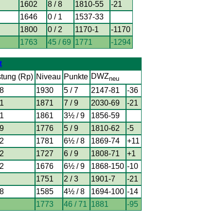
1602
8 / 8
1810-55
-21
1646
0 / 1
1537-33
1800
0 / 2
1170-1
-1170
1763
45 / 69
1771
-1294
t
DWZ
stung (Rp)
Niveau
Punkte
neu
8
1930
5 / 7
2147-81
-36
1
1871
7 / 9
2030-69
-21
1
1861
3½ / 9
1856-59
9
1776
5 / 9
1810-62
-5
2
1781
6½ / 8
1869-74
+11
2
1727
6 / 9
1808-71
+1
2
1676
6½ / 9
1868-150
-10
1751
2 / 3
1901-7
-21
8
1585
4½ / 8
1694-100
-14
1773
46 / 71
1881
-95