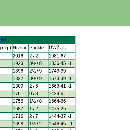
eld
DWZ
g (Rp)
Niveau
Punkte
neu
2016
2 / 2
1981-67
1923
3½ / 8
1836-45
-1
1896
2½ / 9
1743-39
1822
3½ / 9
1673-39
-1
1809
2 / 6
1663-41
-1
1701
0 / 3
1429-6
1756
1½ / 8
1564-66
1687
1 / 2
1475-25
1716
2 / 7
1444-37
-1
1698
1½ / 2
1546-45
+1