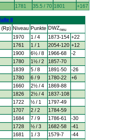
1781
35.5 / 70
1801
+167
lle II
DWZ
 (Rp)
Niveau
Punkte
neu
1970
1 / 4
1873-154
+22
1761
1 / 1
2054-120
+12
1900
6½ / 8
1966-68
-2
1780
1½ / 2
1857-70
1839
5 / 8
1891-50
-26
1780
6 / 9
1780-22
+6
1660
2½ / 4
1869-88
1826
2½ / 4
1837-108
1722
½ / 1
1797-49
1707
2 / 2
1784-59
1684
7 / 9
1786-61
-30
1728
½ / 3
1682-58
-41
1681
1 / 3
1579-7
-44