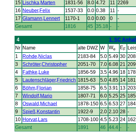
15
Lischka,Marten
1831-56
8.0
4.72
11
2269
16
Neuber,Felix
1537-33
0.0
0.38
11
-
17
Glamann,Lennert
1170-1
0.0
0.00
0
-
Gesamt
1816
45
35.18
-
-
4
1. SC Anhal
W
E
Nr
Name
alte DWZ
W
Lei
e
F
1
Rohde,Niclas
2183-84
5.0
5.49
30
208
3
Schröter,Christopher
2051-70
7.0
6.08
21
209
4
Fathke,Luke
1856-59
3.5
4.96
18
178
5
Lautenschläger,Friedrich
1815-63
5.0
4.85
14
181
6
Böhm,Florian
1858-75
6.5
3.91
13
203
7
Windolf,Mario
1807-71
6.0
5.25
25
185
8
Oswald,Michael
1878-150
6.5
6.53
27
184
9
Spieß,Konstantin
1922-9
2.0
2.10
28
-
10
Horvat,Lars
1708-100
4.5
5.23
24
162
Gesamt
1891
46
44.4
-
-