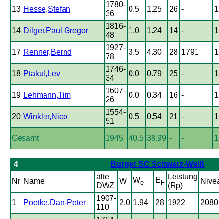
1780-
13
Hesse,Stefan
0.5
1.25
26
-
1
36
1816-
14
Dilger,Paul Gregor
1.0
1.24
14
-
1
48
1927-
17
Renner,Bernd
3.5
4.30
28
1791
1
78
1746-
18
Ptakul,Lev
0.0
0.79
25
-
1
34
1607-
19
Lehmann,Tim
0.0
0.34
16
-
1
26
1554-
20
Winkler,Nico
0.5
0.54
21
-
1
51
Gesamt
1945
40.5
38.99
-
-
1
4
Burger SC Schwarz-Weiß
alte
Leistung
W
E
Nr
Name
W
Nive
e
F
DWZ
(Rp)
1907-
1
Poetke,Dan-Peter
2.0
1.94
28
1922
2080
110