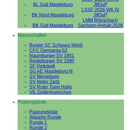
BL Süd Magdeburg
JtfOuP
LSSF 2026 WK IV
BK Nord Magdeburg
JtfOuP
LMM Blitzschach
BK Süd Magdeburg
Sachsen-Anhalt 2026
Mannschaften
Burger SC Schwarz-Weiß
CFC Germania 03
Naumburger SV 1951
Reideburger SV 1990
SF Hettstedt
SG AE Magdeburg III
SV Merseburg
SV Motor Zeitz
SV Roter Turm Halle
VfL Gräfenhainichen
Paarungsliste
Paarungsliste
Aktuelle Runde
Runde 1
Runde 2