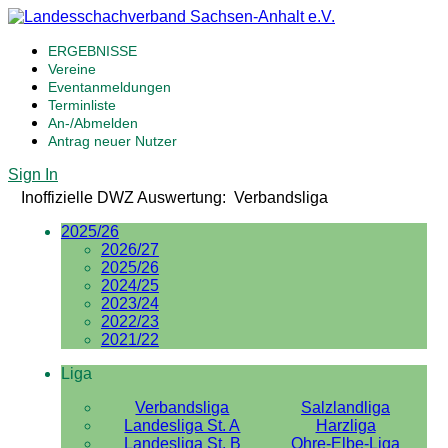
ERGEBNISSE
Vereine
Eventanmeldungen
Terminliste
An-/Abmelden
Antrag neuer Nutzer
Sign In
Inoffizielle DWZ Auswertung: Verbandsliga
2025/26
2026/27
2025/26
2024/25
2023/24
2022/23
2021/22
Liga
Verbandsliga
Salzlandliga
Landesliga St. A
Harzliga
Landesliga St. B
Ohre-Elbe-Liga