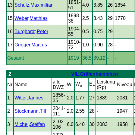
1851-
13
Schulz,Maximilian
4.0
3.85
26
1854
51
1898-
15
Weber,Matthias
2.5
3.43
29
1770
38
1904-
16
Burghardt,Peter
0.5
0.75
29
-
55
1910-
17
Grieger,Marcus
1.0
0.90
28
-
72
Gesamt
1919
36.5
39.12
-
-
2
VfL Gräfenhainichen
alte
Leistung
W
E
Nr
Name
W
Niveau
e
F
DWZ
(Rp)
1856-
1
Witter,Jannes
2.0
1.77
27
1889
2081
35
2041-
2
Stockmann,Till
2.0
2.55
28
-
1947
111
2102-
3
Michel,Steffen
6.0
6.40
30
2083
1958
106
1923-