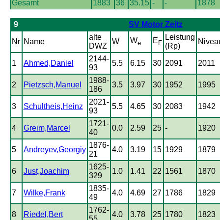
Gesamt
1883
36
35.15
-
-
1878
9
SV Motor Zeitz
alte
Leistung
W
E
Nr
Name
W
Nivea
e
F
DWZ
(Rp)
2144-
1
Ahmed,Daniel
5.5
6.15
30
2091
2011
93
1988-
2
Pietzsch,Manuel
3.5
3.97
30
1952
1995
186
2021-
3
Schultheis,Heinz
5.5
4.65
30
2083
1942
93
1721-
4
Greim,Marcel
0.0
2.59
25
-
1920
40
1876-
5
Andreyev,Georgiy
4.0
3.19
15
1929
1879
21
1625-
6
Just,Joachim
1.0
1.41
22
1561
1870
329
1835-
7
Wilke,Frank
4.0
4.69
27
1786
1829
49
1762-
8
Riedel,Bert
4.0
3.78
25
1780
1823
55