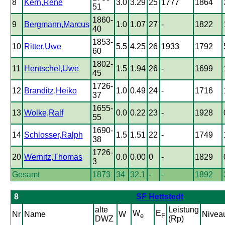
8
Kern,René
3.0
3.29
25
1777
1864
51
1860-
9
Bergmann,Marcus
1.0
1.07
27
-
1822
40
1853-
10
Ritter,Uwe
5.5
4.25
26
1933
1792
60
1802-
11
Hentschel,Uwe
1.5
1.94
26
-
1699
45
1726-
12
Branditz,Heiko
1.0
0.49
24
-
1716
37
1655-
13
Wolke,Ralf
0.0
0.22
23
-
1928
55
1690-
14
Schlosser,Ralph
1.5
1.51
22
-
1749
38
1726-
20
Wernitz,Thomas
0.0
0.00
0
-
1829
3
Gesamt
1873
34
32.1
-
-
1892
8
SF Hettstedt
alte
Leistung
W
E
Nr
Name
W
Nivea
e
F
DWZ
(Rp)