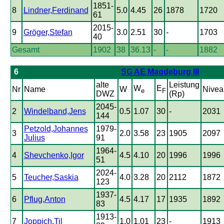
1851-
8
Lindner,Ferdinand
5.0
4.45
26
1878
1720
61
2015-
9
Gröger,Stefan
3.0
2.51
30
-
1703
40
Gesamt
1902
38
36.13
-
-
1882
6
SG AE Magdeburg III
alte
Leistung
W
E
Nr
Name
W
Nivea
e
F
DWZ
(Rp)
2045-
2
Windelband,Jens
0.5
1.07
30
-
2031
144
Petzold,Johannes
1979-
3
2.0
3.58
23
1905
2097
Julius
91
1964-
4
Shevchenko,Igor
4.5
4.10
20
1996
1996
51
2024-
5
Teucher,Saskia
4.0
3.28
20
2112
1872
123
1937-
6
Pflug,Anton
4.5
4.17
17
1935
1892
83
1913-
7
Joppich,Til
1.0
1.01
23
-
1913