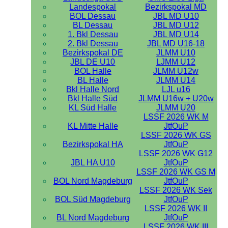
Landespokal
Bezirkspokal MD
BOL Dessau
JBL MD U10
BL Dessau
JBL MD U12
1. Bkl Dessau
JBL MD U14
2. Bkl Dessau
JBL MD U16-18
Bezirkspokal DE
JLMM U10
JBL DE U10
LJMM U12
BOL Halle
JLMM U12w
BL Halle
JLMM U14
Bkl Halle Nord
LJL u16
Bkl Halle Süd
JLMM U16w + U20w
KL Süd Halle
JLMM U20
LSSF 2026 WK M
KL Mitte Halle
JtfOuP
LSSF 2026 WK GS
Bezirkspokal HA
JtfOuP
LSSF 2026 WK G12
JBL HA U10
JtfOuP
LSSF 2026 WK GS M
BOL Nord Magdeburg
JtfOuP
LSSF 2026 WK Sek
BOL Süd Magdeburg
JtfOuP
LSSF 2026 WK II
BL Nord Magdeburg
JtfOuP
LSSF 2026 WK III