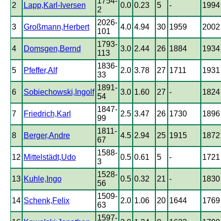
1754-
2
Lapp,Karl-Iversen
0.0
0.23
5
-
1994
2
2026-
3
Großmann,Herbert
4.0
4.94
30
1959
2002
101
1793-
4
Domsgen,Bernd
3.0
2.44
26
1884
1934
113
1836-
5
Pfeffer,Alf
2.0
3.78
27
1711
1931
33
1891-
6
Sobiechowski,Ingolf
3.0
1.60
27
-
1824
54
1847-
7
Friedrich,Karl
2.5
3.47
26
1730
1896
99
1811-
8
Berger,Andre
4.5
2.94
25
1915
1872
67
1588-
12
Mittelstädt,Udo
0.5
0.61
5
-
1721
3
1528-
13
Kuhle,Ingo
0.5
0.32
21
-
1830
56
1509-
14
Schenk,Felix
2.0
1.06
20
1644
1769
63
1597-