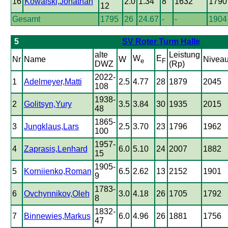
16
Kowalski,Jonathan
2.0
1.34
8
1632
1790
12
Gesamt
1795
26
24.67
-
-
1904
5
SV Roter Turm Halle
alte
Leistung
W
E
Nr
Name
W
Nivea
e
F
DWZ
(Rp)
2022-
1
Adelmeyer,Matti
2.5
4.77
28
1879
2045
108
1938-
2
Golitsyn,Yury
3.5
3.84
30
1935
2015
48
1865-
3
Jungklaus,Lars
2.5
3.70
23
1796
1962
100
1957-
4
Zaprasis,Lenhard
6.0
5.10
24
2007
1882
15
1905-
5
Korniienko,Roman
6.5
2.62
13
2152
1901
9
1783-
6
Ovchynnikov,Oleh
3.0
4.18
26
1705
1792
8
1832-
7
Binnewies,Markus
6.0
4.96
26
1881
1756
47