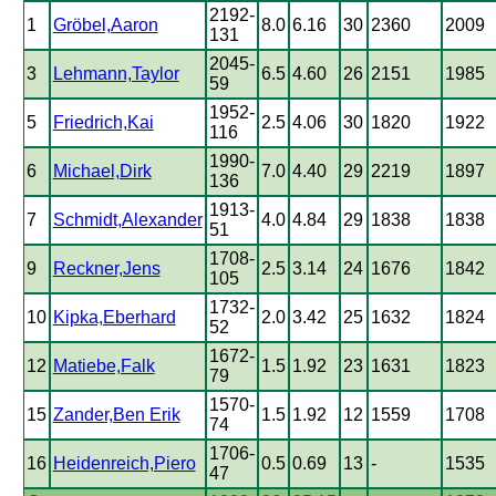
2192-
1
Gröbel,Aaron
8.0
6.16
30
2360
2009
131
2045-
3
Lehmann,Taylor
6.5
4.60
26
2151
1985
59
1952-
5
Friedrich,Kai
2.5
4.06
30
1820
1922
116
1990-
6
Michael,Dirk
7.0
4.40
29
2219
1897
136
1913-
7
Schmidt,Alexander
4.0
4.84
29
1838
1838
51
1708-
9
Reckner,Jens
2.5
3.14
24
1676
1842
105
1732-
10
Kipka,Eberhard
2.0
3.42
25
1632
1824
52
1672-
12
Matiebe,Falk
1.5
1.92
23
1631
1823
79
1570-
15
Zander,Ben Erik
1.5
1.92
12
1559
1708
74
1706-
16
Heidenreich,Piero
0.5
0.69
13
-
1535
47