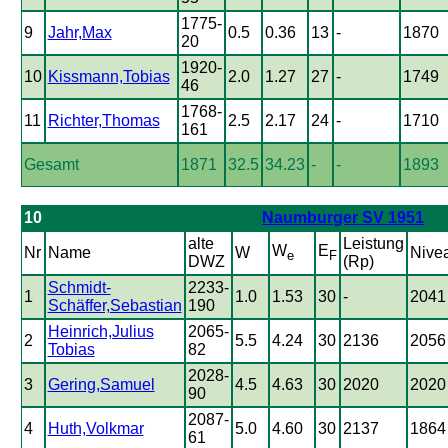
1775-
9
Jahr,Max
0.5
0.36
13
-
1870
20
1920-
10
Kissmann,Tobias
2.0
1.27
27
-
1749
46
1768-
11
Richter,Thomas
2.5
2.17
24
-
1710
161
Gesamt
1871
32.5
34.23
-
-
1893
10
Naumburger SV 1951
alte
Leistung
W
E
Nr
Name
W
Nive
e
F
DWZ
(Rp)
Schmidt-
2233-
1
1.0
1.53
30
-
2041
Schäffer,Sebastian
190
Heinrich,Julius
2065-
2
5.5
4.24
30
2136
2056
Tobias
82
2028-
3
Gering,Samuel
4.5
4.63
30
2020
2020
90
2087-
4
Huth,Volkmar
5.0
4.60
30
2137
1864
61