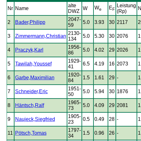
alte
Leistung
W
E
Nr
Name
W
N
e
F
DWZ
(Rp)
2047-
2
Bader,Philipp
5.0
3.93
30
2117
2
59
2130-
3
Zimmermann,Christian
5.0
5.30
30
2076
1
134
1956-
4
Praczyk,Karl
5.0
4.02
29
2026
1
86
1929-
5
Tawilah,Youssef
6.5
4.19
16
2073
1
41
1920-
6
Garbe,Maximilian
1.5
1.61
29
-
1
84
1951-
7
Schneider,Eric
5.0
5.94
30
1876
1
50
1965-
8
Häntsch,Ralf
5.0
4.09
29
2081
1
73
1905-
9
Naujeck,Siegfried
0.5
0.49
28
-
1
23
1797-
11
Pötsch,Tomas
1.5
0.96
26
-
1
34