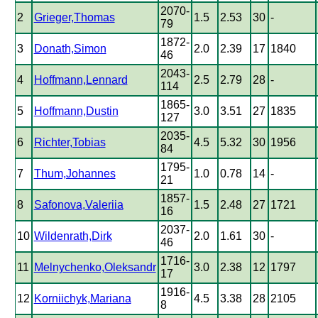
2070-
2
Grieger,Thomas
1.5
2.53
30
-
79
1872-
3
Donath,Simon
2.0
2.39
17
1840
46
2043-
4
Hoffmann,Lennard
2.5
2.79
28
-
114
1865-
5
Hoffmann,Dustin
3.0
3.51
27
1835
127
2035-
6
Richter,Tobias
4.5
5.32
30
1956
84
1795-
7
Thum,Johannes
1.0
0.78
14
-
21
1857-
8
Safonova,Valeriia
1.5
2.48
27
1721
16
2037-
10
Wildenrath,Dirk
2.0
1.61
30
-
46
1716-
11
Melnychenko,Oleksandr
3.0
2.38
12
1797
17
1916-
12
Korniichyk,Mariana
4.5
3.38
28
2105
8