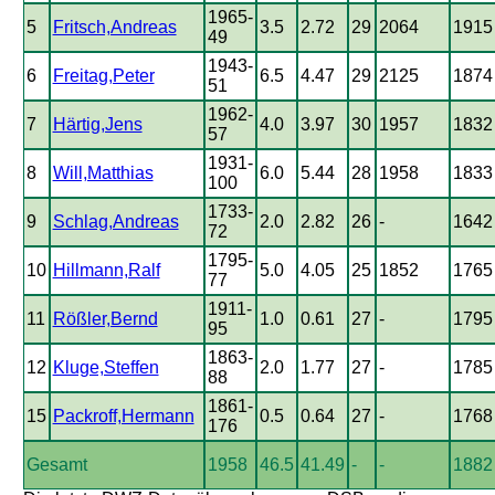
1965-
5
Fritsch,Andreas
3.5
2.72
29
2064
1915
49
1943-
6
Freitag,Peter
6.5
4.47
29
2125
1874
51
1962-
7
Härtig,Jens
4.0
3.97
30
1957
1832
57
1931-
8
Will,Matthias
6.0
5.44
28
1958
1833
100
1733-
9
Schlag,Andreas
2.0
2.82
26
-
1642
72
1795-
10
Hillmann,Ralf
5.0
4.05
25
1852
1765
77
1911-
11
Rößler,Bernd
1.0
0.61
27
-
1795
95
1863-
12
Kluge,Steffen
2.0
1.77
27
-
1785
88
1861-
15
Packroff,Hermann
0.5
0.64
27
-
1768
176
Gesamt
1958
46.5
41.49
-
-
1882