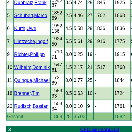
4
Dubbratz,Frank
3.5
4.74
29
1845
1925
87
1852-
5
Schubert,Marco
2.5
4.46
27
1702
1868
69
1952-
6
Kurth,Uwe
4.5
5.58
29
1836
1836
136
1924-
7
Hintzsche,Ingolf
5.5
5.61
29
1916
1775
50
1710-
9
Richter,Philipp
0.0
0.25
19
-
1915
71
1547-
10
Wilhelm,Dominik
1.5
2.17
21
1517
1768
61
1721-
11
Quinque,Michael
0.0
0.77
25
-
1844
89
1583-
18
Brenner,Tim
0.5
0.63
10
-
1724
33
1503-
20
Rudisch,Bastian
0.0
0.10
9
-
1761
34
Gesamt
1868
28
35.03
-
-
1882
3
CFC Germania 03