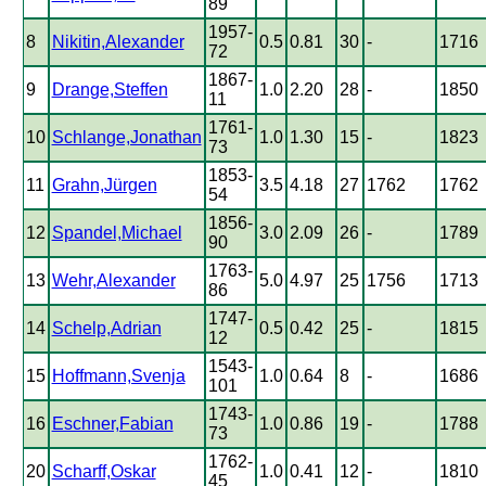
89
1957-
8
Nikitin,Alexander
0.5
0.81
30
-
1716
72
1867-
9
Drange,Steffen
1.0
2.20
28
-
1850
11
1761-
10
Schlange,Jonathan
1.0
1.30
15
-
1823
73
1853-
11
Grahn,Jürgen
3.5
4.18
27
1762
1762
54
1856-
12
Spandel,Michael
3.0
2.09
26
-
1789
90
1763-
13
Wehr,Alexander
5.0
4.97
25
1756
1713
86
1747-
14
Schelp,Adrian
0.5
0.42
25
-
1815
12
1543-
15
Hoffmann,Svenja
1.0
0.64
8
-
1686
101
1743-
16
Eschner,Fabian
1.0
0.86
19
-
1788
73
1762-
20
Scharff,Oskar
1.0
0.41
12
-
1810
45