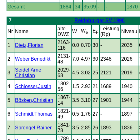
Gesamt
1884
34
35.09
-
-
1870
7
Reideburger SV 1990
alte
Leistung
W
E
Nr
Name
W
Niveau
e
F
DWZ
(Rp)
2163-
1
Dietz,Florian
0.0
0.70
30
-
2035
116
2131-
2
Weber,Benedikt
7.0
4.97
30
2348
2026
48
Seidel,Arne
2029-
3
4.5
3.02
25
2121
2019
Christian
68
1802-
4
Schlosser,Justin
1.5
2.93
21
1689
1940
56
1867-
5
Bösken,Christian
3.5
3.10
27
1901
1944
14
1821-
6
Schmidt,Thomas
0.5
1.76
27
-
1897
49
1841-
7
Sprengel,Rainer
3.5
2.85
26
1893
1836
78
1789-