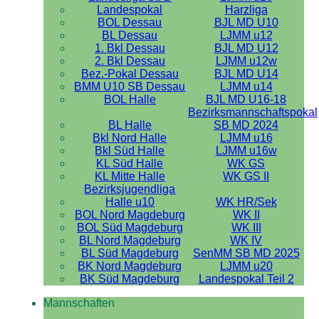
Landespokal
Harzliga
BOL Dessau
BJL MD U10
BL Dessau
LJMM u12
1. Bkl Dessau
BJL MD U12
2. Bkl Dessau
LJMM u12w
Bez.-Pokal Dessau
BJL MD U14
BMM U10 SB Dessau
LJMM u14
BOL Halle
BJL MD U16-18
Bezirksmannschaftspokal
BL Halle
SB MD 2024
Bkl Nord Halle
LJMM u16
Bkl Süd Halle
LJMM u16w
KL Süd Halle
WK GS
KL Mitte Halle
WK GS II
Bezirksjugendliga
Halle u10
WK HR/Sek
BOL Nord Magdeburg
WK II
BOL Süd Magdeburg
WK III
BL Nord Magdeburg
WK IV
BL Süd Magdeburg
SenMM SB MD 2025
BK Nord Magdeburg
LJMM u20
BK Süd Magdeburg
Landespokal Teil 2
Mannschaften