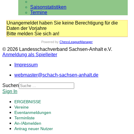
Saisonstatistiken
Termine
Unangemeldet haben Sie keine Berechtigung für die
Daten der Vorjahre
Bitte melden Sie sich an!
Powered by
ChessLeagueManager
© 2026 Landesschachverband Sachsen-Anhalt e.V.
Anmeldung als Spielleiter
Impressum
webmaster@schach-sachsen-anhalt.de
Suchen
Sign In
ERGEBNISSE
Vereine
Eventanmeldungen
Terminliste
An-/Abmelden
Antrag neuer Nutzer