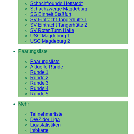
Schachfreunde Hettstedt
Schachzwerge Magdeburg
SG Einheit Staßfurt
SV Eintracht Tangerhütte 1
SV Eintracht Tangerhütte 2
SV Roter Turm Halle
USC Magdeburg 1
USC Magdeburg 2
Paarungsliste
Paarungsliste
Aktuelle Runde
Runde 1
Runde 2
Runde 3
Runde 4
Runde 5
Mehr
Teilnehmerliste
DWZ der Liga
Ligastatistiken
Infokarte