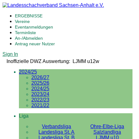
ERGEBNISSE
Vereine
Eventanmeldungen
Terminliste
An-/Abmelden
Antrag neuer Nutzer
Sign In
Inoffizielle DWZ Auswertung: LJMM u12w
2024/25
2026/27
2025/26
2024/25
2023/24
2022/23
2021/22
Liga
Verbandsliga
Ohre-Elbe-Liga
Landesliga St. A
Salzlandliga
Landesliga St. B
LJMM u10