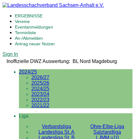
ERGEBNISSE
Vereine
Eventanmeldungen
Terminliste
An-/Abmelden
Antrag neuer Nutzer
Sign In
Inoffizielle DWZ Auswertung: BL Nord Magdeburg
2024/25
2026/27
2025/26
2024/25
2023/24
2022/23
2021/22
Liga
Verbandsliga
Ohre-Elbe-Liga
Landesliga St. A
Salzlandliga
Landesliga St. B
LJMM u10