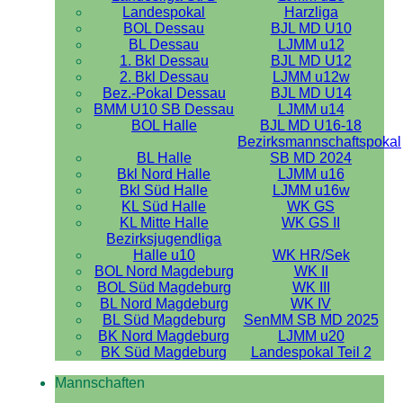
Landespokal
Harzliga
BOL Dessau
BJL MD U10
BL Dessau
LJMM u12
1. Bkl Dessau
BJL MD U12
2. Bkl Dessau
LJMM u12w
Bez.-Pokal Dessau
BJL MD U14
BMM U10 SB Dessau
LJMM u14
BOL Halle
BJL MD U16-18
Bezirksmannschaftspokal
BL Halle
SB MD 2024
Bkl Nord Halle
LJMM u16
Bkl Süd Halle
LJMM u16w
KL Süd Halle
WK GS
KL Mitte Halle
WK GS II
Bezirksjugendliga
Halle u10
WK HR/Sek
BOL Nord Magdeburg
WK II
BOL Süd Magdeburg
WK III
BL Nord Magdeburg
WK IV
BL Süd Magdeburg
SenMM SB MD 2025
BK Nord Magdeburg
LJMM u20
BK Süd Magdeburg
Landespokal Teil 2
Mannschaften