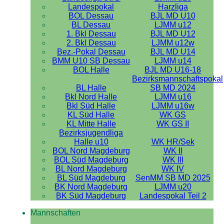
Landespokal
Harzliga
BOL Dessau
BJL MD U10
BL Dessau
LJMM u12
1. Bkl Dessau
BJL MD U12
2. Bkl Dessau
LJMM u12w
Bez.-Pokal Dessau
BJL MD U14
BMM U10 SB Dessau
LJMM u14
BOL Halle
BJL MD U16-18
Bezirksmannschaftspokal
BL Halle
SB MD 2024
Bkl Nord Halle
LJMM u16
Bkl Süd Halle
LJMM u16w
KL Süd Halle
WK GS
KL Mitte Halle
WK GS II
Bezirksjugendliga
Halle u10
WK HR/Sek
BOL Nord Magdeburg
WK II
BOL Süd Magdeburg
WK III
BL Nord Magdeburg
WK IV
BL Süd Magdeburg
SenMM SB MD 2025
BK Nord Magdeburg
LJMM u20
BK Süd Magdeburg
Landespokal Teil 2
Mannschaften