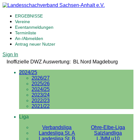
ERGEBNISSE
Vereine
Eventanmeldungen
Terminliste
An-/Abmelden
Antrag neuer Nutzer
Sign In
Inoffizielle DWZ Auswertung: BL Nord Magdeburg
2024/25
2026/27
2025/26
2024/25
2023/24
2022/23
2021/22
Liga
Verbandsliga
Ohre-Elbe-Liga
Landesliga St. A
Salzlandliga
Landesliga St. B
LJMM u10