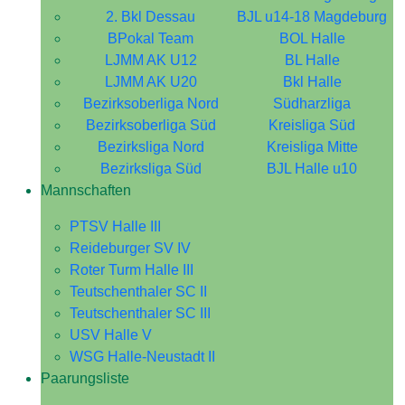
2. Bkl Dessau
BJL u14-18 Magdeburg
BPokal Team
BOL Halle
LJMM AK U12
BL Halle
LJMM AK U20
Bkl Halle
Bezirksoberliga Nord
Südharzliga
Bezirksoberliga Süd
Kreisliga Süd
Bezirksliga Nord
Kreisliga Mitte
Bezirksliga Süd
BJL Halle u10
Mannschaften
PTSV Halle III
Reideburger SV IV
Roter Turm Halle III
Teutschenthaler SC II
Teutschenthaler SC III
USV Halle V
WSG Halle-Neustadt II
Paarungsliste