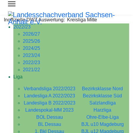
Inoffizielle DWZ Auswertung: Kreisliga Mitte
2022/23
2026/27
2025/26
2024/25
2023/24
2022/23
2021/22
Liga
Verbandsliga 2022/2023
Bezirksklasse Nord
Landesliga A 2022/2023
Bezirksklasse Süd
Landesliga B 2022/2023
Salzlandliga
Landespokal-MM 2023
Harzliga
BOL Dessau
Ohre-Elbe-Liga
BL Dessau
BJL u10 Magdeburg
1. Bkl Dessau
BJL u12 Magdeburg