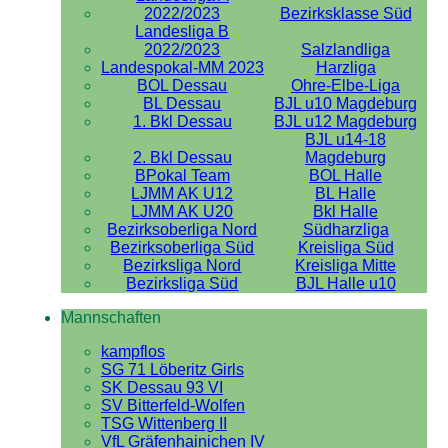
2022/2023
Bezirksklasse Süd
Landesliga B
2022/2023
Salzlandliga
Landespokal-MM 2023
Harzliga
BOL Dessau
Ohre-Elbe-Liga
BL Dessau
BJL u10 Magdeburg
1. Bkl Dessau
BJL u12 Magdeburg
BJL u14-18
2. Bkl Dessau
Magdeburg
BPokal Team
BOL Halle
LJMM AK U12
BL Halle
LJMM AK U20
Bkl Halle
Bezirksoberliga Nord
Südharzliga
Bezirksoberliga Süd
Kreisliga Süd
Bezirksliga Nord
Kreisliga Mitte
Bezirksliga Süd
BJL Halle u10
Mannschaften
kampflos
SG 71 Löberitz Girls
SK Dessau 93 VI
SV Bitterfeld-Wolfen
TSG Wittenberg II
VfL Gräfenhainichen IV