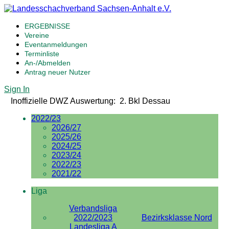
ERGEBNISSE
Vereine
Eventanmeldungen
Terminliste
An-/Abmelden
Antrag neuer Nutzer
Sign In
Inoffizielle DWZ Auswertung: 2. Bkl Dessau
2022/23
2026/27
2025/26
2024/25
2023/24
2022/23
2021/22
Liga
Verbandsliga
2022/2023
Bezirksklasse Nord
Landesliga A