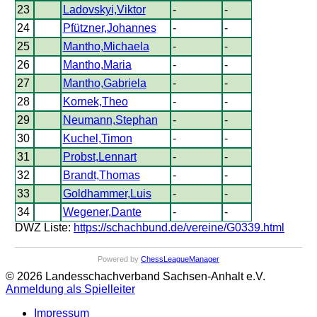
23
Ladovskyi,Viktor
-
-
24
Pfützner,Johannes
-
-
25
Mantho,Michaela
-
-
26
Mantho,Maria
-
-
27
Mantho,Gabriela
-
-
28
Kornek,Theo
-
-
29
Neumann,Stephan
-
-
30
Kuchel,Timon
-
-
31
Probst,Lennart
-
-
32
Brandt,Thomas
-
-
33
Goldhammer,Luis
-
-
34
Wegener,Dante
-
-
DWZ Liste:
https://schachbund.de/vereine/G0339.html
Powered by
ChessLeagueManager
© 2026 Landesschachverband Sachsen-Anhalt e.V.
Anmeldung als Spielleiter
Impressum