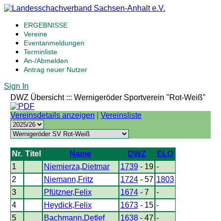
ERGEBNISSE
Vereine
Eventanmeldungen
Terminliste
An-/Abmelden
Antrag neuer Nutzer
Sign In
DWZ Übersicht ::: Wernigeröder Sportverein "Rot-Weiß"
Vereinsdetails anzeigen
|
Vereinsliste
Nr.
Titel
Name
DWZ
ELO
1
Niemierza,Dietmar
1739
- 19
-
2
Niemann,Fritz
1724
- 57
1803
3
Pfützner,Felix
1674
- 7
-
4
Heydick,Felix
1673
- 15
-
5
Bachmann,Detlef
1638
- 47
-