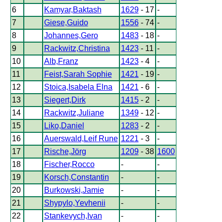
6
Kamyar,Baktash
1629
- 17
-
7
Giese,Guido
1556
- 74
-
8
Johannes,Gero
1483
- 18
-
9
Rackwitz,Christina
1423
- 11
-
10
Alb,Franz
1423
- 4
-
11
Feist,Sarah Sophie
1421
- 19
-
12
Stoica,Isabela Elna
1421
- 6
-
13
Siegert,Dirk
1415
- 2
-
14
Rackwitz,Juliane
1349
- 12
-
15
Liko,Daniel
1283
- 2
-
16
Auerswald,Leif Rune
1221
- 3
-
17
Rische,Jörg
1209
- 38
1600
18
Fischer,Rocco
-
-
19
Korsch,Constantin
-
-
20
Burkowski,Jamie
-
-
21
Shypylo,Yevhenii
-
-
22
Stankevych,Ivan
-
-