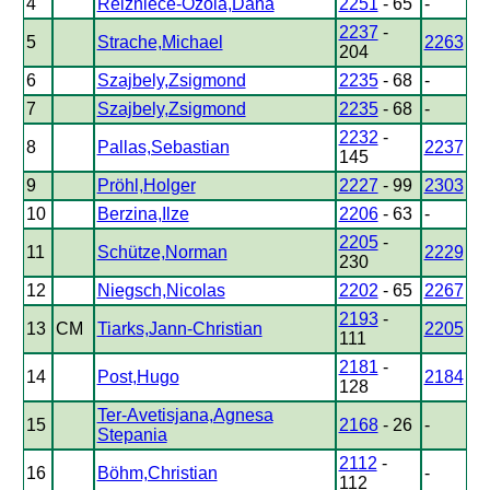
4
Reizniece-Ozola,Dana
2251
- 65
-
2237
-
5
Strache,Michael
2263
204
6
Szajbely,Zsigmond
2235
- 68
-
7
Szajbely,Zsigmond
2235
- 68
-
2232
-
8
Pallas,Sebastian
2237
145
9
Pröhl,Holger
2227
- 99
2303
10
Berzina,Ilze
2206
- 63
-
2205
-
11
Schütze,Norman
2229
230
12
Niegsch,Nicolas
2202
- 65
2267
2193
-
13
CM
Tiarks,Jann-Christian
2205
111
2181
-
14
Post,Hugo
2184
128
Ter-Avetisjana,Agnesa
15
2168
- 26
-
Stepania
2112
-
16
Böhm,Christian
-
112