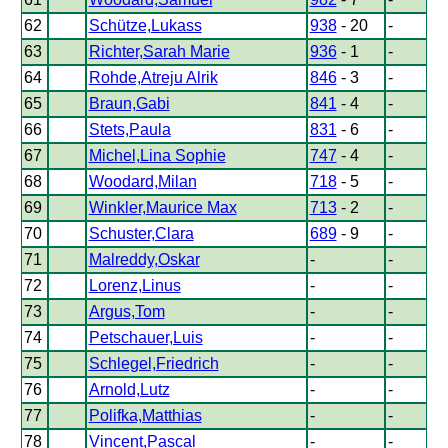
62
Schütze,Lukass
938
- 20
-
63
Richter,Sarah Marie
936
- 1
-
64
Rohde,Atreju Alrik
846
- 3
-
65
Braun,Gabi
841
- 4
-
66
Stets,Paula
831
- 6
-
67
Michel,Lina Sophie
747
- 4
-
68
Woodard,Milan
718
- 5
-
69
Winkler,Maurice Max
713
- 2
-
70
Schuster,Clara
689
- 9
-
71
Malreddy,Oskar
-
-
72
Lorenz,Linus
-
-
73
Argus,Tom
-
-
74
Petschauer,Luis
-
-
75
Schlegel,Friedrich
-
-
76
Arnold,Lutz
-
-
77
Polifka,Matthias
-
-
78
Vincent,Pascal
-
-