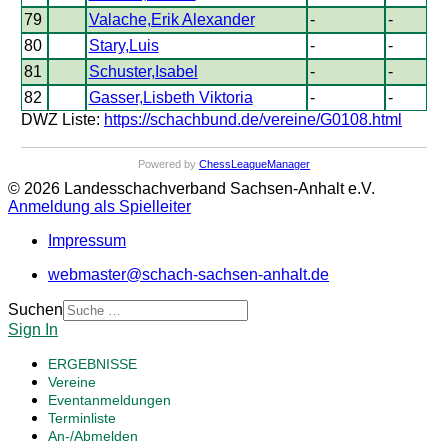
79
Valache,Erik Alexander
-
-
80
Stary,Luis
-
-
81
Schuster,Isabel
-
-
82
Gasser,Lisbeth Viktoria
-
-
DWZ Liste:
https://schachbund.de/vereine/G0108.html
Powered by
ChessLeagueManager
© 2026 Landesschachverband Sachsen-Anhalt e.V.
Anmeldung als Spielleiter
Impressum
webmaster@schach-sachsen-anhalt.de
Suchen
Sign In
ERGEBNISSE
Vereine
Eventanmeldungen
Terminliste
An-/Abmelden