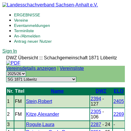
ERGEBNISSE
Vereine
Eventanmeldungen
Terminliste
An-/Abmelden
Antrag neuer Nutzer
Sign In
DWZ Übersicht ::: Schachgemeinschaft 1871 Löberitz
Vereinsdetails anzeigen
|
Vereinsliste
Nr.
Titel
Name
DWZ
ELO
2394
-
1
FM
Stein,Robert
2405
127
2305
-
2
FM
Kitze,Alexander
2269
106
3
Rogule,Laura
2287
- 24
-