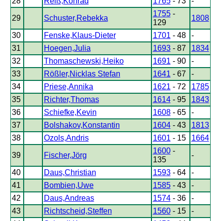
28
Reiß,Konrad
1765
- 73
-
1755
-
29
Schuster,Rebekka
1808
129
30
Fenske,Klaus-Dieter
1701
- 48
-
31
Hoegen,Julia
1693
- 87
1834
32
Thomaschewski,Heiko
1691
- 90
-
33
Rößler,Nicklas Stefan
1641
- 67
-
34
Priese,Annika
1621
- 72
1785
35
Richter,Thomas
1614
- 95
1843
36
Schiefke,Kevin
1608
- 65
-
37
Bolshakov,Konstantin
1604
- 43
1813
38
Ozols,Andris
1601
- 15
1664
1600
-
39
Fischer,Jörg
-
135
40
Daus,Christian
1593
- 64
-
41
Bombien,Uwe
1585
- 43
-
42
Daus,Andreas
1574
- 36
-
43
Richtscheid,Steffen
1560
- 15
-