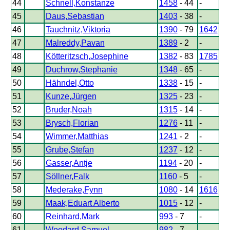
44
Schnell,Konstanze
1458
- 44
-
45
Daus,Sebastian
1403
- 38
-
46
Tauchnitz,Viktoria
1390
- 79
1642
47
Malreddy,Pavan
1389
- 2
-
48
Kötteritzsch,Josephine
1382
- 83
1785
49
Duchrow,Stephanie
1348
- 65
-
50
Hähndel,Otto
1338
- 15
-
51
Kunze,Jürgen
1325
- 23
-
52
Bruder,Noah
1315
- 14
-
53
Brysch,Florian
1276
- 11
-
54
Wimmer,Matthias
1241
- 2
-
55
Grube,Stefan
1237
- 12
-
56
Gasser,Antje
1194
- 20
-
57
Söllner,Falk
1160
- 5
-
58
Mederake,Fynn
1080
- 14
1616
59
Maak,Eduart Alberto
1015
- 12
-
60
Reinhard,Mark
993
- 7
-
61
Woodard,Samuel
982
- 7
-