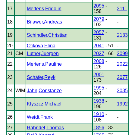
2095
-
17
Mertens,Fridolin
2111
158
2079
-
18
Bilawer,Andreas
-
103
2057
-
19
Schindler,Christian
2133
131
20
Otikova,Elina
2041
- 51
-
21
CM
Luther,Juergen
2027
- 66
2099
2008
-
22
Mertens,Pauline
2022
126
2001
-
23
Schäfer,Reyk
2077
173
1995
-
24
WIM
Jahn,Constanze
2035
204
1938
-
25
Klyszcz,Michael
1992
196
1910
-
26
Weidt,Frank
-
108
27
Hähndel,Thomas
1856
- 33
-